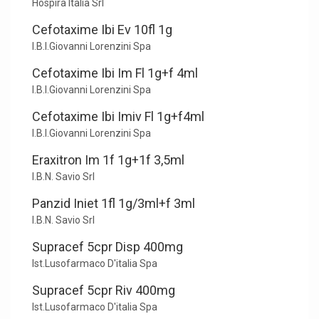
Hospira Italia Srl
Cefotaxime Ibi Ev 10fl 1g
I.B.I.Giovanni Lorenzini Spa
Cefotaxime Ibi Im Fl 1g+f 4ml
I.B.I.Giovanni Lorenzini Spa
Cefotaxime Ibi Imiv Fl 1g+f4ml
I.B.I.Giovanni Lorenzini Spa
Eraxitron Im 1f 1g+1f 3,5ml
I.B.N. Savio Srl
Panzid Iniet 1fl 1g/3ml+f 3ml
I.B.N. Savio Srl
Supracef 5cpr Disp 400mg
Ist.Lusofarmaco D'italia Spa
Supracef 5cpr Riv 400mg
Ist.Lusofarmaco D'italia Spa