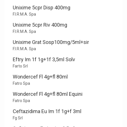
Unixime 5cpr Disp 400mg
F.I.R.M.A. Spa
Unixime 5cpr Riv 400mg
F.I.R.M.A. Spa
Unixime Grat Sosp100mg/5ml+sir
F.I.R.M.A. Spa
Eftry Im 1f 1g+1f 3,5ml Solv
Farto Srl
Wondercef Fl 4g+fl 80ml
Fatro Spa
Wondercef Fl 4g+fl 80ml Equini
Fatro Spa
Ceftazidima Eu Im 1f 1g+f 3ml
Fg Srl