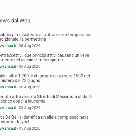
ews dal Web
abbia più resistente al trattamento terapeutico
adizionale, la permetrina
w.ansa.it -
06 Aug 2026
ntraccettivi, due principi attivi causano un lieve
mento del rischio di meningioma
w.ansa.it -
06 Aug 2026
ldo, oltre 1.700 le chiamate al numero 1500 del
nistero dal 22 giugno
w.ansa.it -
06 Aug 2026
nuoto attraverso lo Stretto di Messina, la sfida di
derico dopo la leucemia
w.ansa.it -
05 Aug 2026
ccs De Bellis identifica un allele complesso nella
ndrome di Lynch
w.ansa.it -
05 Aug 2026