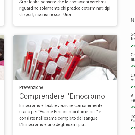
Si potebbe pensare che le contusioni cerebrali
riguardino solamente chi pratica determinati tipi
di sport, ma non è così. Una...…
N
Sc
tr
ww
Co
au
ww
Ca
mi
ww
Prevenzione
Comprendere l'Emocromo
A 
Fe
Emocromo è l’abbreviazione comunemente
ww
usata per “Esame Emocromocitometrico” e
Ir
consiste nell’esame completo del sangue.
Si
L’Emocromo è uno degli esami più...…
ww