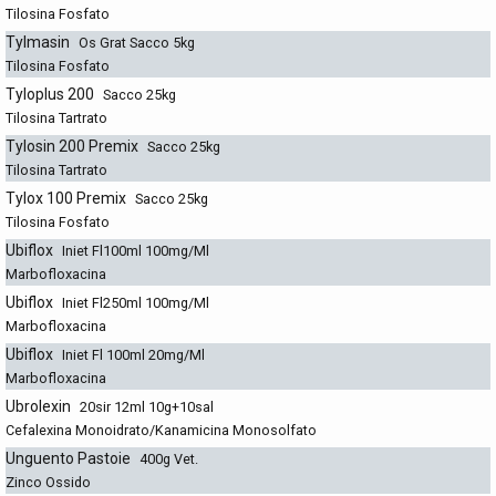
Tilosina Fosfato
Tylmasin
Os Grat Sacco 5kg
Tilosina Fosfato
Tyloplus 200
Sacco 25kg
Tilosina Tartrato
Tylosin 200 Premix
Sacco 25kg
Tilosina Tartrato
Tylox 100 Premix
Sacco 25kg
Tilosina Fosfato
Ubiflox
Iniet Fl100ml 100mg/Ml
Marbofloxacina
Ubiflox
Iniet Fl250ml 100mg/Ml
Marbofloxacina
Ubiflox
Iniet Fl 100ml 20mg/Ml
Marbofloxacina
Ubrolexin
20sir 12ml 10g+10sal
Cefalexina Monoidrato/Kanamicina Monosolfato
Unguento Pastoie
400g Vet.
Zinco Ossido