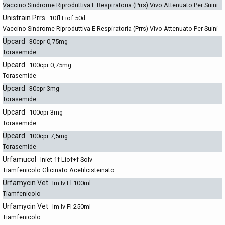
Vaccino Sindrome Riproduttiva E Respiratoria (Prrs) Vivo Attenuato Per Suini
Unistrain Prrs
10fl Liof 50d
Vaccino Sindrome Riproduttiva E Respiratoria (Prrs) Vivo Attenuato Per Suini
Upcard
30cpr 0,75mg
Torasemide
Upcard
100cpr 0,75mg
Torasemide
Upcard
30cpr 3mg
Torasemide
Upcard
100cpr 3mg
Torasemide
Upcard
100cpr 7,5mg
Torasemide
Urfamucol
Iniet 1f Liof+f Solv
Tiamfenicolo Glicinato Acetilcisteinato
Urfamycin Vet
Im Iv Fl 100ml
Tiamfenicolo
Urfamycin Vet
Im Iv Fl 250ml
Tiamfenicolo