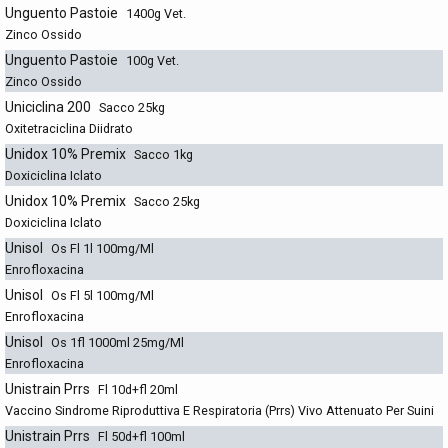
Unguento Pastoie
1400g Vet.
Zinco Ossido
Unguento Pastoie
100g Vet.
Zinco Ossido
Uniciclina 200
Sacco 25kg
Oxitetraciclina Diidrato
Unidox 10% Premix
Sacco 1kg
Doxiciclina Iclato
Unidox 10% Premix
Sacco 25kg
Doxiciclina Iclato
Unisol
Os Fl 1l 100mg/Ml
Enrofloxacina
Unisol
Os Fl 5l 100mg/Ml
Enrofloxacina
Unisol
Os 1fl 1000ml 25mg/Ml
Enrofloxacina
Unistrain Prrs
Fl 10d+fl 20ml
Vaccino Sindrome Riproduttiva E Respiratoria (Prrs) Vivo Attenuato Per Suini
Unistrain Prrs
Fl 50d+fl 100ml