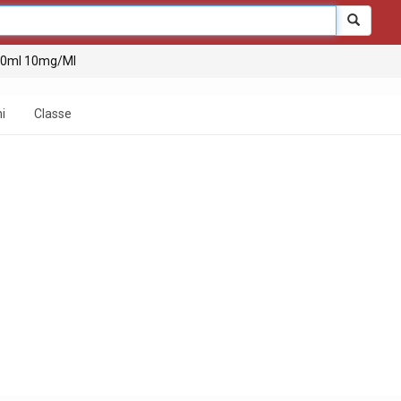
 20ml 10mg/Ml
i
Classe