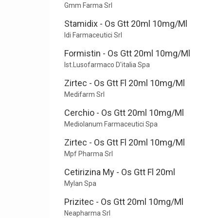
Gmm Farma Srl
Stamidix - Os Gtt 20ml 10mg/Ml
Idi Farmaceutici Srl
Formistin - Os Gtt 20ml 10mg/Ml
Ist.Lusofarmaco D'italia Spa
Zirtec - Os Gtt Fl 20ml 10mg/Ml
Medifarm Srl
Cerchio - Os Gtt 20ml 10mg/Ml
Mediolanum Farmaceutici Spa
Zirtec - Os Gtt Fl 20ml 10mg/Ml
Mpf Pharma Srl
Cetirizina My - Os Gtt Fl 20ml
Mylan Spa
Prizitec - Os Gtt 20ml 10mg/Ml
Neapharma Srl