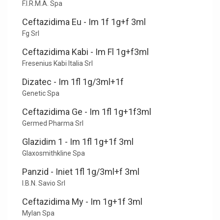
F.I.R.M.A. Spa
Ceftazidima Eu - Im 1f 1g+f 3ml
Fg Srl
Ceftazidima Kabi - Im Fl 1g+f3ml
Fresenius Kabi Italia Srl
Dizatec - Im 1fl 1g/3ml+1f
Genetic Spa
Ceftazidima Ge - Im 1fl 1g+1f3ml
Germed Pharma Srl
Glazidim 1 - Im 1fl 1g+1f 3ml
Glaxosmithkline Spa
Panzid - Iniet 1fl 1g/3ml+f 3ml
I.B.N. Savio Srl
Ceftazidima My - Im 1g+1f 3ml
Mylan Spa