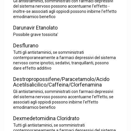
Gli antiistaminici, somministrati con farmaci depressivi
del sistema nervoso possono accentuarne l'effetto -
inoltre-se associati agli oppiodi possono inibirne l'effetto
emodinamico benefico
Darunavir Etanolato
Possibile grave tossicita'
Desflurano
Tutti gli antistaminici, se somministrati
contemporaneamente a farmaci depressivi del sistema
nervoso come ipnotici, sedativi, tranquillanti, posono
dare effetto additivo
Destropropossifene/Paracetamolo/Acido
Acetilsalicilico/Caffeina/Clorfenamina
Gli antiistaminici, somministrati con farmaci depressivi
del sistema nervoso possono accentuarne l'effetto; se
associati agli oppiodi possono inibirne l'effetto
emodinamico benefico
Dexmedetomidina Cloridrato
Tutti gli antiistaminici, se somministrati
contemporaneamente a farmaci depressivi del sistema