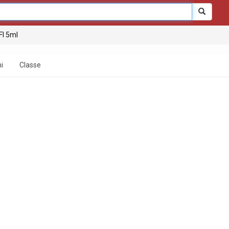
 Fl 5ml
i
Classe