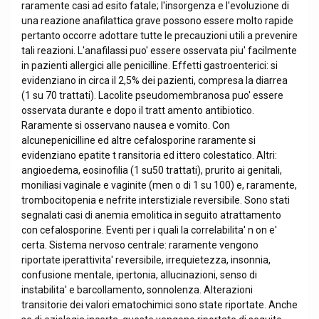
raramente casi ad esito fatale; l'insorgenza e l'evoluzione di
una reazione anafilattica grave possono essere molto rapide
pertanto occorre adottare tutte le precauzioni utili a prevenire
tali reazioni. L'anafilassi puo' essere osservata piu' facilmente
in pazienti allergici alle penicilline. Effetti gastroenterici: si
evidenziano in circa il 2,5% dei pazienti, compresa la diarrea
(1 su 70 trattati). Lacolite pseudomembranosa puo' essere
osservata durante e dopo il tratt amento antibiotico.
Raramente si osservano nausea e vomito. Con
alcunepenicilline ed altre cefalosporine raramente si
evidenziano epatite t ransitoria ed ittero colestatico. Altri:
angioedema, eosinofilia (1 su50 trattati), prurito ai genitali,
moniliasi vaginale e vaginite (men o di 1 su 100) e, raramente,
trombocitopenia e nefrite interstiziale reversibile. Sono stati
segnalati casi di anemia emolitica in seguito atrattamento
con cefalosporine. Eventi per i quali la correlabilita' n on e'
certa. Sistema nervoso centrale: raramente vengono
riportate iperattivita' reversibile, irrequietezza, insonnia,
confusione mentale, ipertonia, allucinazioni, senso di
instabilita' e barcollamento, sonnolenza. Alterazioni
transitorie dei valori ematochimici sono state riportate. Anche