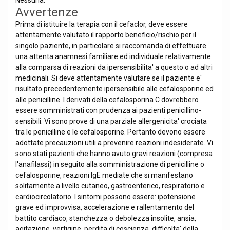
Nessuna.
Avvertenze
Prima di istituire la terapia con il cefaclor, deve essere
attentamente valutato il rapporto beneficio/rischio per il
singolo paziente, in particolare si raccomanda di effettuare
una attenta anamnesi familiare ed individuale relativamente
alla comparsa di reazioni da ipersensibilita' a questo o ad altri
medicinali. Si deve attentamente valutare se il paziente e'
risultato precedentemente ipersensibile alle cefalosporine ed
alle penicilline. I derivati della cefalosporina C dovrebbero
essere somministrati con prudenza ai pazienti penicillino-
sensibili. Vi sono prove di una parziale allergenicita' crociata
tra le penicilline e le cefalosporine. Pertanto devono essere
adottate precauzioni utili a prevenire reazioni indesiderate. Vi
sono stati pazienti che hanno avuto gravi reazioni (compresa
l'anafilassi) in seguito alla somministrazione di penicilline o
cefalosporine, reazioni IgE mediate che si manifestano
solitamente a livello cutaneo, gastroenterico, respiratorio e
cardiocircolatorio. I sintomi possono essere: ipotensione
grave ed improvvisa, accelerazione e rallentamento del
battito cardiaco, stanchezza o debolezza insolite, ansia,
agitazione, vertigine, perdita di coscienza, difficolta' della