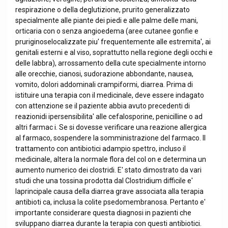
respirazione o della deglutizione, prurito generalizzato
specialmente alle piante dei piedi e alle palme delle mani,
orticaria con o senza angioedema (aree cutanee gonfie e
pruriginoselocalizzate piu' frequentemente alle estremita', ai
genitali esterni e al viso, soprattutto nella regione degli occhi e
delle labbra), arrossamento della cute specialmente intorno
alle orecchie, cianosi, sudorazione abbondante, nausea,
vomito, dolori addominali crampiformi, diarrea. Prima di
istituire una terapia con il medicinale, deve essere indagato
con attenzione se il paziente abbia avuto precedenti di
reazionidi ipersensibilita' alle cefalosporine, penicilline o ad
altri farmac i. Se si dovesse verificare una reazione allergica
al farmaco, sospendere la somministrazione del farmaco. Il
trattamento con antibiotici adampio spettro, incluso il
medicinale, altera la normale flora del col on e determina un
aumento numerico dei clostridi. E' stato dimostrato da vari
studi che una tossina prodotta dal Clostridium difficile e'
laprincipale causa della diarrea grave associata alla terapia
antibioti ca, inclusa la colite psedomembranosa. Pertanto e'
importante considerare questa diagnosi in pazienti che
sviluppano diarrea durante la terapia con questi antibiotici.