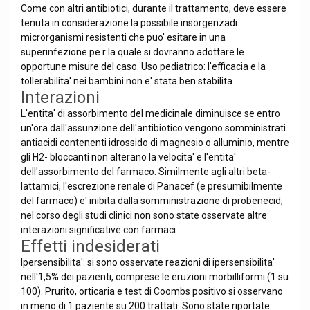
Come con altri antibiotici, durante il trattamento, deve essere
tenuta in considerazione la possibile insorgenzadi
microrganismi resistenti che puo' esitare in una
superinfezione pe r la quale si dovranno adottare le
opportune misure del caso. Uso pediatrico: l'efficacia e la
tollerabilita' nei bambini non e' stata ben stabilita.
Interazioni
L'entita' di assorbimento del medicinale diminuisce se entro
un'ora dall'assunzione dell'antibiotico vengono somministrati
antiacidi contenenti idrossido di magnesio o alluminio, mentre
gli H2- bloccanti non alterano la velocita' e l'entita'
dell'assorbimento del farmaco. Similmente agli altri beta-
lattamici, l'escrezione renale di Panacef (e presumibilmente
del farmaco) e' inibita dalla somministrazione di probenecid;
nel corso degli studi clinici non sono state osservate altre
interazioni significative con farmaci.
Effetti indesiderati
Ipersensibilita': si sono osservate reazioni di ipersensibilita'
nell'1,5% dei pazienti, comprese le eruzioni morbilliformi (1 su
100). Prurito, orticaria e test di Coombs positivo si osservano
in meno di 1 paziente su 200 trattati. Sono state riportate