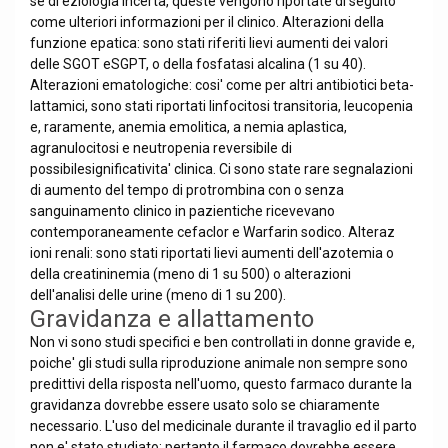
se di eziologia incerta, queste vengono riportate di seguito
come ulteriori informazioni per il clinico. Alterazioni della
funzione epatica: sono stati riferiti lievi aumenti dei valori
delle SGOT eSGPT, o della fosfatasi alcalina (1 su 40).
Alterazioni ematologiche: cosi' come per altri antibiotici beta-
lattamici, sono stati riportati linfocitosi transitoria, leucopenia
e, raramente, anemia emolitica, a nemia aplastica,
agranulocitosi e neutropenia reversibile di
possibilesignificativita' clinica. Ci sono state rare segnalazioni
di aumento del tempo di protrombina con o senza
sanguinamento clinico in pazientiche ricevevano
contemporaneamente cefaclor e Warfarin sodico. Alteraz
ioni renali: sono stati riportati lievi aumenti dell'azotemia o
della creatininemia (meno di 1 su 500) o alterazioni
dell'analisi delle urine (meno di 1 su 200).
Gravidanza e allattamento
Non vi sono studi specifici e ben controllati in donne gravide e,
poiche' gli studi sulla riproduzione animale non sempre sono
predittivi della risposta nell'uomo, questo farmaco durante la
gravidanza dovrebbe essere usato solo se chiaramente
necessario. L'uso del medicinale durante il travaglio ed il parto
non e' stato studiato; pertanto il farmaco dovrebbe essere