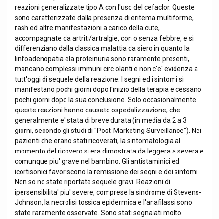
reazioni generalizzate tipo A con l'uso del cefaclor. Queste
sono caratterizzate dalla presenza di eritema multiforme,
rash ed altre manifestazioni a carico della cute,
accompagnate da artriti/artralgie, con o senza febbre, e si
differenziano dalla classica malattia da siero in quanto la
linfoadenopatia ela proteinuria sono raramente presenti,
mancano complessi immuni circ olanti e non c'e' evidenza a
tutt'oggi di sequele della reazione. I segni ed i sintomi si
manifestano pochi giorni dopo l'inizio della terapia e cessano
pochi giorni dopo la sua conclusione. Solo occasionalmente
queste reazioni hanno causato ospedalizzazione, che
generalmente e' stata di breve durata (in media da 2 a 3
giorni, secondo gli studi di "Post-Marketing Surveillance"). Nei
pazienti che erano stati ricoverati, la sintomatologia al
momento del ricovero si era dimostrata da leggera a severa e
comunque piu' grave nel bambino. Gli antistaminici ed
icortisonici favoriscono la remissione dei segni e dei sintomi.
Non so no state riportate sequele gravi. Reazioni di
ipersensibilita' piu' severe, comprese la sindrome di Stevens-
Johnson, la necrolisi tossica epidermica e l'anafilassi sono
state raramente osservate. Sono stati segnalati molto