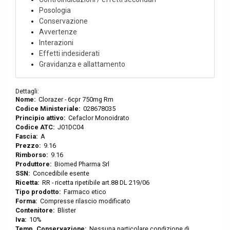
Posologia
Conservazione
Avvertenze
Interazioni
Effetti indesiderati
Gravidanza e allattamento
Dettagli:
Nome:
Clorazer - 6cpr 750mg Rm
Codice Ministeriale:
028678035
Principio attivo:
Cefaclor Monoidrato
Codice ATC:
J01DC04
Fascia:
A
Prezzo:
9.16
Rimborso:
9.16
Produttore:
Biomed Pharma Srl
SSN:
Concedibile esente
Ricetta:
RR - ricetta ripetibile art.88 DL 219/06
Tipo prodotto:
Farmaco etico
Forma:
Compresse rilascio modificato
Contenitore:
Blister
Iva:
10%
Temp. Conservazione:
Nessuna particolare condizione di