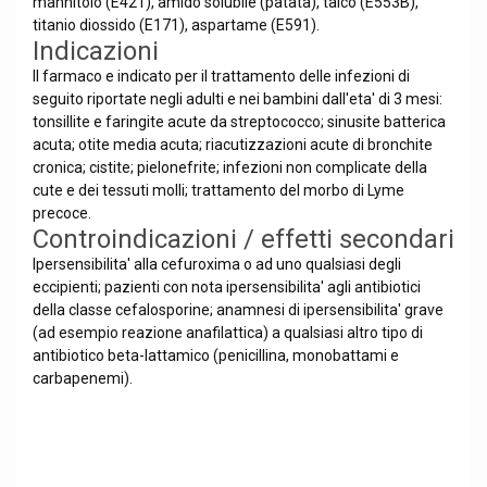
mannitolo (E421), amido solubile (patata), talco (E553B),
titanio diossido (E171), aspartame (E591).
Indicazioni
Il farmaco e indicato per il trattamento delle infezioni di
seguito riportate negli adulti e nei bambini dall'eta' di 3 mesi:
tonsillite e faringite acute da streptococco; sinusite batterica
acuta; otite media acuta; riacutizzazioni acute di bronchite
cronica; cistite; pielonefrite; infezioni non complicate della
cute e dei tessuti molli; trattamento del morbo di Lyme
precoce.
Controindicazioni / effetti secondari
Ipersensibilita' alla cefuroxima o ad uno qualsiasi degli
eccipienti; pazienti con nota ipersensibilita' agli antibiotici
della classe cefalosporine; anamnesi di ipersensibilita' grave
(ad esempio reazione anafilattica) a qualsiasi altro tipo di
antibiotico beta-lattamico (penicillina, monobattami e
carbapenemi).