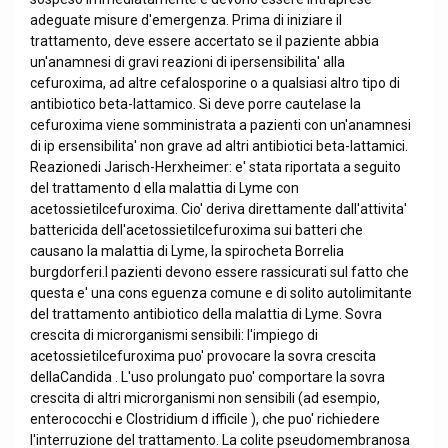
adeguate misure d'emergenza. Prima di iniziare il
trattamento, deve essere accertato se il paziente abbia
un'anamnesi di gravi reazioni di ipersensibilita' alla
cefuroxima, ad altre cefalosporine o a qualsiasi altro tipo di
antibiotico beta-lattamico. Si deve porre cautelase la
cefuroxima viene somministrata a pazienti con un'anamnesi
di ip ersensibilita' non grave ad altri antibiotici beta-lattamici.
Reazionedi Jarisch-Herxheimer: e' stata riportata a seguito
del trattamento d ella malattia di Lyme con
acetossietilcefuroxima. Cio' deriva direttamente dall'attivita'
battericida dell'acetossietilcefuroxima sui batteri che
causano la malattia di Lyme, la spirocheta Borrelia
burgdorferi.I pazienti devono essere rassicurati sul fatto che
questa e' una cons eguenza comune e di solito autolimitante
del trattamento antibiotico della malattia di Lyme. Sovra
crescita di microrganismi sensibili: l'impiego di
acetossietilcefuroxima puo' provocare la sovra crescita
dellaCandida . L'uso prolungato puo' comportare la sovra
crescita di altri microrganismi non sensibili (ad esempio,
enterococchi e Clostridium d ifficile ), che puo' richiedere
l'interruzione del trattamento. La colite pseudomembranosa