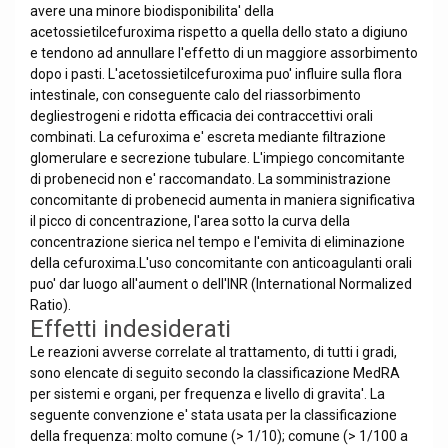
avere una minore biodisponibilita' della
acetossietilcefuroxima rispetto a quella dello stato a digiuno
e tendono ad annullare l'effetto di un maggiore assorbimento
dopo i pasti. L'acetossietilcefuroxima puo' influire sulla flora
intestinale, con conseguente calo del riassorbimento
degliestrogeni e ridotta efficacia dei contraccettivi orali
combinati. La cefuroxima e' escreta mediante filtrazione
glomerulare e secrezione tubulare. L'impiego concomitante
di probenecid non e' raccomandato. La somministrazione
concomitante di probenecid aumenta in maniera significativa
il picco di concentrazione, l'area sotto la curva della
concentrazione sierica nel tempo e l'emivita di eliminazione
della cefuroxima.L'uso concomitante con anticoagulanti orali
puo' dar luogo all'aument o dell'INR (International Normalized
Ratio).
Effetti indesiderati
Le reazioni avverse correlate al trattamento, di tutti i gradi,
sono elencate di seguito secondo la classificazione MedRA
per sistemi e organi, per frequenza e livello di gravita'. La
seguente convenzione e' stata usata per la classificazione
della frequenza: molto comune (> 1/10); comune (> 1/100 a