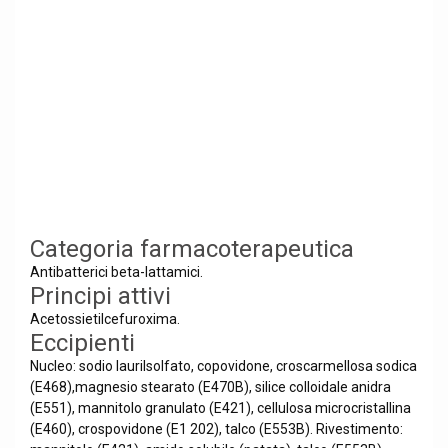
Categoria farmacoterapeutica
Antibatterici beta-lattamici.
Principi attivi
Acetossietilcefuroxima.
Eccipienti
Nucleo: sodio laurilsolfato, copovidone, croscarmellosa sodica
(E468),magnesio stearato (E470B), silice colloidale anidra
(E551), mannitolo granulato (E421), cellulosa microcristallina
(E460), crospovidone (E1 202), talco (E553B). Rivestimento: