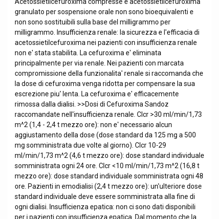
Acetossietilcefuroxima compresse e acetossietilcefuroxima
granulato per sospensione orale non sono bioequivalenti e
non sono sostituibili sulla base del milligrammo per
milligrammo. Insufficienza renale: la sicurezza e l'efficacia di
acetossietilcefuroxima nei pazienti con insufficienza renale
non e' stata stabilita. La cefuroxima e' eliminata
principalmente per via renale. Nei pazienti con marcata
compromissione della funzionalita' renale si raccomanda che
la dose di cefuroxima venga ridotta per compensare la sua
escrezione piu' lenta. La cefuroxima e' efficacemente
rimossa dalla dialisi. >>Dosi di Cefuroxima Sandoz
raccomandate nell'insufficienza renale. Clcr >30 ml/min/1,73
m^2 (1,4 - 2,4 t mezzo ore): non e' necessario alcun
aggiustamento della dose (dose standard da 125 mg a 500
mg somministrata due volte al giorno). Clcr 10-29
ml/min/1,73 m^2 (4,6 t mezzo ore): dose standard individuale
somministrata ogni 24 ore. Clcr <10 ml/min/1,73 m^2 (16,8 t
mezzo ore): dose standard individuale somministrata ogni 48
ore. Pazienti in emodialisi (2,4 t mezzo ore): un'ulteriore dose
standard individuale deve essere somministrata alla fine di
ogni dialisi. Insufficienza epatica: non ci sono dati disponibili
per i pazienti con insufficienza epatica. Dal momento che la