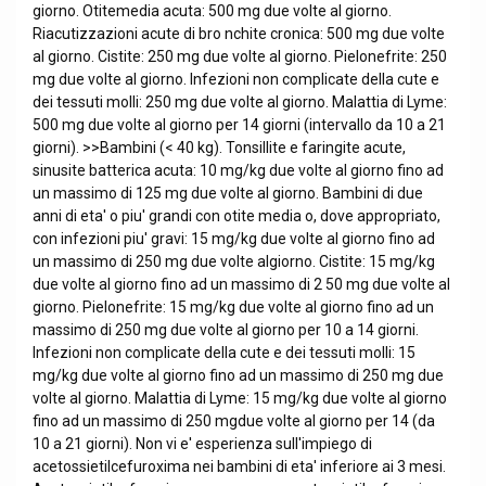
giorno. Otitemedia acuta: 500 mg due volte al giorno.
Riacutizzazioni acute di bro nchite cronica: 500 mg due volte
al giorno. Cistite: 250 mg due volte al giorno. Pielonefrite: 250
mg due volte al giorno. Infezioni non complicate della cute e
dei tessuti molli: 250 mg due volte al giorno. Malattia di Lyme:
500 mg due volte al giorno per 14 giorni (intervallo da 10 a 21
giorni). >>Bambini (< 40 kg). Tonsillite e faringite acute,
sinusite batterica acuta: 10 mg/kg due volte al giorno fino ad
un massimo di 125 mg due volte al giorno. Bambini di due
anni di eta' o piu' grandi con otite media o, dove appropriato,
con infezioni piu' gravi: 15 mg/kg due volte al giorno fino ad
un massimo di 250 mg due volte algiorno. Cistite: 15 mg/kg
due volte al giorno fino ad un massimo di 2 50 mg due volte al
giorno. Pielonefrite: 15 mg/kg due volte al giorno fino ad un
massimo di 250 mg due volte al giorno per 10 a 14 giorni.
Infezioni non complicate della cute e dei tessuti molli: 15
mg/kg due volte al giorno fino ad un massimo di 250 mg due
volte al giorno. Malattia di Lyme: 15 mg/kg due volte al giorno
fino ad un massimo di 250 mgdue volte al giorno per 14 (da
10 a 21 giorni). Non vi e' esperienza sull'impiego di
acetossietilcefuroxima nei bambini di eta' inferiore ai 3 mesi.