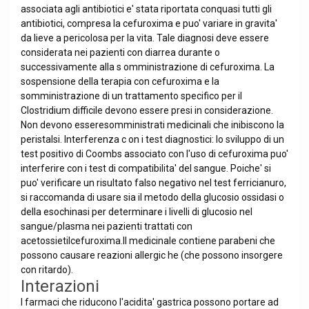
associata agli antibiotici e' stata riportata conquasi tutti gli
antibiotici, compresa la cefuroxima e puo' variare in gravita'
da lieve a pericolosa per la vita. Tale diagnosi deve essere
considerata nei pazienti con diarrea durante o
successivamente alla s omministrazione di cefuroxima. La
sospensione della terapia con cefuroxima e la
somministrazione di un trattamento specifico per il
Clostridium difficile devono essere presi in considerazione.
Non devono esseresomministrati medicinali che inibiscono la
peristalsi. Interferenza c on i test diagnostici: lo sviluppo di un
test positivo di Coombs associato con l'uso di cefuroxima puo'
interferire con i test di compatibilita' del sangue. Poiche' si
puo' verificare un risultato falso negativo nel test ferricianuro,
si raccomanda di usare sia il metodo della glucosio ossidasi o
della esochinasi per determinare i livelli di glucosio nel
sangue/plasma nei pazienti trattati con
acetossietilcefuroxima.Il medicinale contiene parabeni che
possono causare reazioni allergic he (che possono insorgere
con ritardo).
Interazioni
I farmaci che riducono l'acidita' gastrica possono portare ad