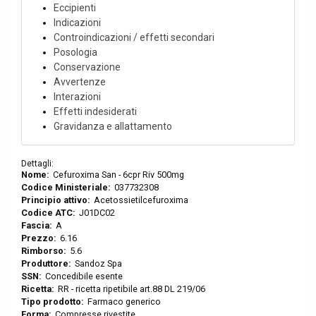
Eccipienti
Indicazioni
Controindicazioni / effetti secondari
Posologia
Conservazione
Avvertenze
Interazioni
Effetti indesiderati
Gravidanza e allattamento
Dettagli:
Nome:
Cefuroxima San - 6cpr Riv 500mg
Codice Ministeriale:
037732308
Principio attivo:
Acetossietilcefuroxima
Codice ATC:
J01DC02
Fascia:
A
Prezzo:
6.16
Rimborso:
5.6
Produttore:
Sandoz Spa
SSN:
Concedibile esente
Ricetta:
RR - ricetta ripetibile art.88 DL 219/06
Tipo prodotto:
Farmaco generico
Forma:
Compresse rivestite