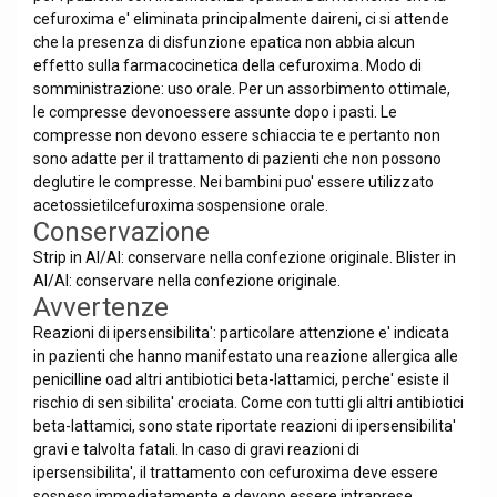
cefuroxima e' eliminata principalmente daireni, ci si attende
che la presenza di disfunzione epatica non abbia alcun
effetto sulla farmacocinetica della cefuroxima. Modo di
somministrazione: uso orale. Per un assorbimento ottimale,
le compresse devonoessere assunte dopo i pasti. Le
compresse non devono essere schiaccia te e pertanto non
sono adatte per il trattamento di pazienti che non possono
deglutire le compresse. Nei bambini puo' essere utilizzato
acetossietilcefuroxima sospensione orale.
Conservazione
Strip in Al/Al: conservare nella confezione originale. Blister in
Al/Al: conservare nella confezione originale.
Avvertenze
Reazioni di ipersensibilita': particolare attenzione e' indicata
in pazienti che hanno manifestato una reazione allergica alle
penicilline oad altri antibiotici beta-lattamici, perche' esiste il
rischio di sen sibilita' crociata. Come con tutti gli altri antibiotici
beta-lattamici, sono state riportate reazioni di ipersensibilita'
gravi e talvolta fatali. In caso di gravi reazioni di
ipersensibilita', il trattamento con cefuroxima deve essere
sospeso immediatamente e devono essere intraprese