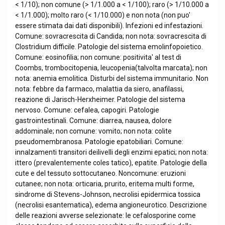
< 1/10); non comune (> 1/1.000 a < 1/100); raro (> 1/10.000 a
< 1/1.000); molto raro (< 1/10.000) e non nota (non puo'
essere stimata dai dati disponibili). Infezioni ed infestazioni.
Comune: sovracrescita di Candida; non nota: sovracrescita di
Clostridium difficile. Patologie del sistema emolinfopoietico.
Comune: eosinofilia; non comune: positivita' al test di
Coombs, trombocitopenia, leucopenia(talvolta marcata); non
nota: anemia emolitica. Disturbi del sistema immunitario. Non
nota: febbre da farmaco, malattia da siero, anafilassi,
reazione di Jarisch-Herxheimer. Patologie del sistema
nervoso. Comune: cefalea, capogiri. Patologie
gastrointestinali. Comune: diarrea, nausea, dolore
addominale; non comune: vomito; non nota: colite
pseudomembranosa. Patologie epatobiliari. Comune:
innalzamenti transitori deilivelli degli enzimi epatici; non nota:
ittero (prevalentemente coles tatico), epatite. Patologie della
cute e del tessuto sottocutaneo. Noncomune: eruzioni
cutanee; non nota: orticaria, prurito, eritema multi forme,
sindrome di Stevens-Johnson, necrolisi epidermica tossica
(necrolisi esantematica), edema angioneurotico. Descrizione
delle reazioni avverse selezionate: le cefalosporine come