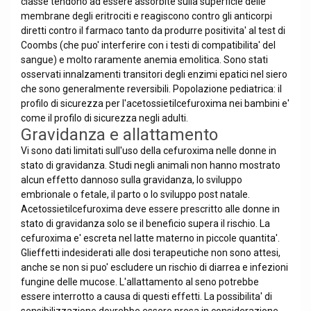
classe tendono ad essere assorbite sulla superficie delle
membrane degli eritrociti e reagiscono contro gli anticorpi
diretti contro il farmaco tanto da produrre positivita' al test di
Coombs (che puo' interferire con i testi di compatibilita' del
sangue) e molto raramente anemia emolitica. Sono stati
osservati innalzamenti transitori degli enzimi epatici nel siero
che sono generalmente reversibili. Popolazione pediatrica: il
profilo di sicurezza per l'acetossietilcefuroxima nei bambini e'
come il profilo di sicurezza negli adulti.
Gravidanza e allattamento
Vi sono dati limitati sull'uso della cefuroxima nelle donne in
stato di gravidanza. Studi negli animali non hanno mostrato
alcun effetto dannoso sulla gravidanza, lo sviluppo
embrionale o fetale, il parto o lo sviluppo post natale.
Acetossietilcefuroxima deve essere prescritto alle donne in
stato di gravidanza solo se il beneficio supera il rischio. La
cefuroxima e' escreta nel latte materno in piccole quantita'.
Glieffetti indesiderati alle dosi terapeutiche non sono attesi,
anche se non si puo' escludere un rischio di diarrea e infezioni
fungine delle mucose. L'allattamento al seno potrebbe
essere interrotto a causa di questi effetti. La possibilita' di