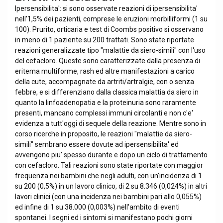
Ipersensibilita': si sono osservate reazioni di ipersensibilita'
nell'1,5% dei pazienti, comprese le eruzioni morbilliformi (1 su
100). Prurito, orticaria e test di Coombs positivo si osservano
in meno di 1 paziente su 200 trattati. Sono state riportate
reazioni generalizzate tipo "malattie da siero-simili" con l'uso
del cefacloro. Queste sono caratterizzate dalla presenza di
eritema multiforme, rash ed altre manifestazioni a carico
della cute, accompagnate da artriti/artralgie, con o senza
febbre, e si differenziano dalla classica malattia da siero in
quanto la linfoadenopatia e la proteinuria sono raramente
presenti, mancano complessi immuni circolanti e non c'e'
evidenza a tutt'oggi di sequele della reazione. Mentre sono in
corso ricerche in proposito, le reazioni "malattie da siero-
simili" sembrano essere dovute ad ipersensibilita' ed
avvengono piu' spesso durante e dopo un ciclo di trattamento
con cefacloro. Tali reazioni sono state riportate con maggior
frequenza nei bambini che negli adulti, con un'incidenza di 1
su 200 (0,5%) in un lavoro clinico, di 2 su 8.346 (0,024%) in altri
lavori clinici (con una incidenza nei bambini pari allo 0,055%)
ed infine di 1 su 38.000 (0,003%) nell'ambito di eventi
spontanei. I segni ed i sintomi si manifestano pochi giorni