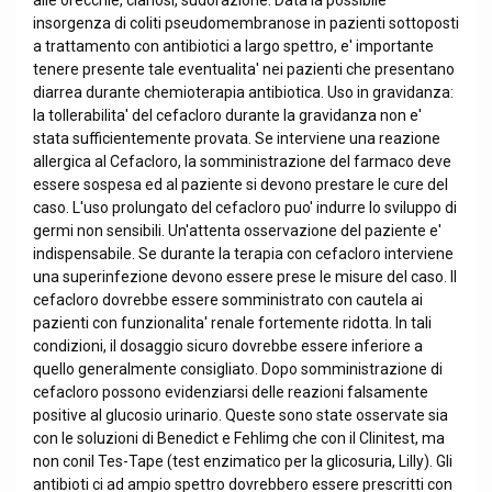
alle orecchie, cianosi, sudorazione. Data la possibile
insorgenza di coliti pseudomembranose in pazienti sottoposti
a trattamento con antibiotici a largo spettro, e' importante
tenere presente tale eventualita' nei pazienti che presentano
diarrea durante chemioterapia antibiotica. Uso in gravidanza:
la tollerabilita' del cefacloro durante la gravidanza non e'
stata sufficientemente provata. Se interviene una reazione
allergica al Cefacloro, la somministrazione del farmaco deve
essere sospesa ed al paziente si devono prestare le cure del
caso. L'uso prolungato del cefacloro puo' indurre lo sviluppo di
germi non sensibili. Un'attenta osservazione del paziente e'
indispensabile. Se durante la terapia con cefacloro interviene
una superinfezione devono essere prese le misure del caso. Il
cefacloro dovrebbe essere somministrato con cautela ai
pazienti con funzionalita' renale fortemente ridotta. In tali
condizioni, il dosaggio sicuro dovrebbe essere inferiore a
quello generalmente consigliato. Dopo somministrazione di
cefacloro possono evidenziarsi delle reazioni falsamente
positive al glucosio urinario. Queste sono state osservate sia
con le soluzioni di Benedict e Fehlimg che con il Clinitest, ma
non conil Tes-Tape (test enzimatico per la glicosuria, Lilly). Gli
antibioti ci ad ampio spettro dovrebbero essere prescritti con