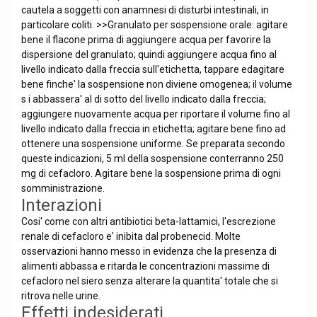
cautela a soggetti con anamnesi di disturbi intestinali, in
particolare coliti. >>Granulato per sospensione orale: agitare
bene il flacone prima di aggiungere acqua per favorire la
dispersione del granulato; quindi aggiungere acqua fino al
livello indicato dalla freccia sull'etichetta, tappare edagitare
bene finche' la sospensione non diviene omogenea; il volume
s i abbassera' al di sotto del livello indicato dalla freccia;
aggiungere nuovamente acqua per riportare il volume fino al
livello indicato dalla freccia in etichetta; agitare bene fino ad
ottenere una sospensione uniforme. Se preparata secondo
queste indicazioni, 5 ml della sospensione conterranno 250
mg di cefacloro. Agitare bene la sospensione prima di ogni
somministrazione.
Interazioni
Cosi' come con altri antibiotici beta-lattamici, l'escrezione
renale di cefacloro e' inibita dal probenecid. Molte
osservazioni hanno messo in evidenza che la presenza di
alimenti abbassa e ritarda le concentrazioni massime di
cefacloro nel siero senza alterare la quantita' totale che si
ritrova nelle urine.
Effetti indesiderati