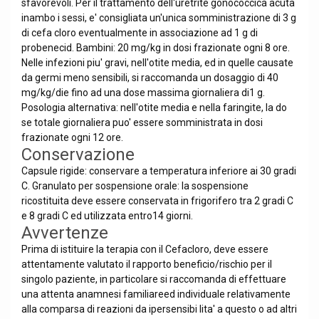
sfavorevoli. Per il trattamento dell'uretrite gonococcica acuta
inambo i sessi, e' consigliata un'unica somministrazione di 3 g
di cefa cloro eventualmente in associazione ad 1 g di
probenecid. Bambini: 20 mg/kg in dosi frazionate ogni 8 ore.
Nelle infezioni piu' gravi, nell'otite media, ed in quelle causate
da germi meno sensibili, si raccomanda un dosaggio di 40
mg/kg/die fino ad una dose massima giornaliera di1 g.
Posologia alternativa: nell'otite media e nella faringite, la do
se totale giornaliera puo' essere somministrata in dosi
frazionate ogni 12 ore.
Conservazione
Capsule rigide: conservare a temperatura inferiore ai 30 gradi
C. Granulato per sospensione orale: la sospensione
ricostituita deve essere conservata in frigorifero tra 2 gradi C
e 8 gradi C ed utilizzata entro14 giorni.
Avvertenze
Prima di istituire la terapia con il Cefacloro, deve essere
attentamente valutato il rapporto beneficio/rischio per il
singolo paziente, in particolare si raccomanda di effettuare
una attenta anamnesi familiareed individuale relativamente
alla comparsa di reazioni da ipersensibi lita' a questo o ad altri