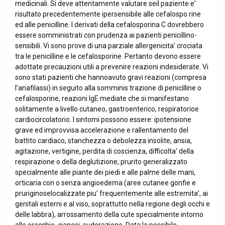
medicinali. Si deve attentamente valutare seil paziente e'
risultato precedentemente ipersensibile alle cefalospo rine
ed alle penicilline. I derivati della cefalosporina C dovrebbero
essere somministrati con prudenza ai pazienti penicillino-
sensibili. Vi sono prove di una parziale allergenicita' crociata
tra le penicilline e le cefalosporine. Pertanto devono essere
adottate precauzioni utili a prevenire reazioni indesiderate. Vi
sono stati pazienti che hannoavuto gravi reazioni (compresa
l'anafilassi) in seguito alla somminis trazione di penicilline o
cefalosporine, reazioni IgE mediate che si manifestano
solitamente a livello cutaneo, gastroenterico, respiratorioe
cardiocircolatorio. I sintomi possono essere: ipotensione
grave ed improvvisa accelerazione e rallentamento del
battito cardiaco, stanchezza o debolezza insolite, ansia,
agitazione, vertigine, perdita di coscienza, difficolta' della
respirazione o della deglutizione, prurito generalizzato
specialmente alle piante dei piedi e alle palme delle mani,
orticaria con o senza angioedema (aree cutanee gonfie e
pruriginoselocalizzate piu' frequentemente alle estremita', ai
genitali esterni e al viso, soprattutto nella regione degli occhi e
delle labbra), arrossamento della cute specialmente intorno