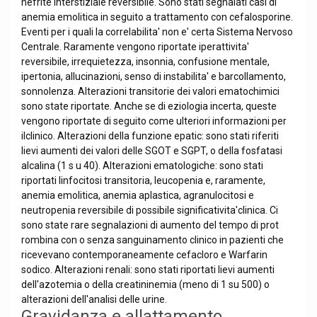
nefrite interstiziale reversibile. Sono stati segnalati casi di
anemia emolitica in seguito a trattamento con cefalosporine.
Eventi per i quali la correlabilita' non e' certa Sistema Nervoso
Centrale. Raramente vengono riportate iperattivita'
reversibile, irrequietezza, insonnia, confusione mentale,
ipertonia, allucinazioni, senso di instabilita' e barcollamento,
sonnolenza. Alterazioni transitorie dei valori ematochimici
sono state riportate. Anche se di eziologia incerta, queste
vengono riportate di seguito come ulteriori informazioni per
ilclinico. Alterazioni della funzione epatic: sono stati riferiti
lievi aumenti dei valori delle SGOT e SGPT, o della fosfatasi
alcalina (1 s u 40). Alterazioni ematologiche: sono stati
riportati linfocitosi transitoria, leucopenia e, raramente,
anemia emolitica, anemia aplastica, agranulocitosi e
neutropenia reversibile di possibile significativita'clinica. Ci
sono state rare segnalazioni di aumento del tempo di prot
rombina con o senza sanguinamento clinico in pazienti che
ricevevano contemporaneamente cefacloro e Warfarin
sodico. Alterazioni renali: sono stati riportati lievi aumenti
dell'azotemia o della creatininemia (meno di 1 su 500) o
alterazioni dell'analisi delle urine.
Gravidanza e allattamento