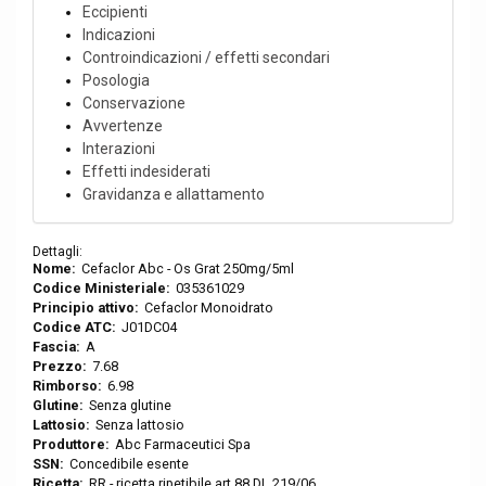
Eccipienti
Indicazioni
Controindicazioni / effetti secondari
Posologia
Conservazione
Avvertenze
Interazioni
Effetti indesiderati
Gravidanza e allattamento
Dettagli:
Nome:
Cefaclor Abc - Os Grat 250mg/5ml
Codice Ministeriale:
035361029
Principio attivo:
Cefaclor Monoidrato
Codice ATC:
J01DC04
Fascia:
A
Prezzo:
7.68
Rimborso:
6.98
Glutine:
Senza glutine
Lattosio:
Senza lattosio
Produttore:
Abc Farmaceutici Spa
SSN:
Concedibile esente
Ricetta:
RR - ricetta ripetibile art.88 DL 219/06