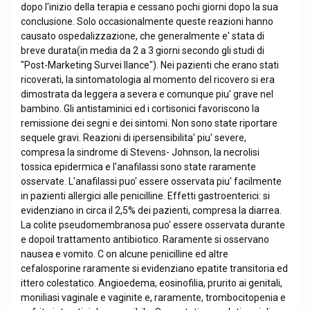
dopo l'inizio della terapia e cessano pochi giorni dopo la sua
conclusione. Solo occasionalmente queste reazioni hanno
causato ospedalizzazione, che generalmente e' stata di
breve durata(in media da 2 a 3 giorni secondo gli studi di
"Post-Marketing Survei llance"). Nei pazienti che erano stati
ricoverati, la sintomatologia al momento del ricovero si era
dimostrata da leggera a severa e comunque piu' grave nel
bambino. Gli antistaminici ed i cortisonici favoriscono la
remissione dei segni e dei sintomi. Non sono state riportare
sequele gravi. Reazioni di ipersensibilita' piu' severe,
compresa la sindrome di Stevens- Johnson, la necrolisi
tossica epidermica e l'anafilassi sono state raramente
osservate. L'anafilassi puo' essere osservata piu' facilmente
in pazienti allergici alle penicilline. Effetti gastroenterici: si
evidenziano in circa il 2,5% dei pazienti, compresa la diarrea.
La colite pseudomembranosa puo' essere osservata durante
e dopoil trattamento antibiotico. Raramente si osservano
nausea e vomito. C on alcune penicilline ed altre
cefalosporine raramente si evidenziano epatite transitoria ed
ittero colestatico. Angioedema, eosinofilia, prurito ai genitali,
moniliasi vaginale e vaginite e, raramente, trombocitopenia e