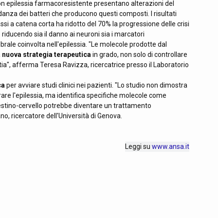
on epilessia farmacoresistente presentano alterazioni del
anza dei batteri che producono questi composti. I risultati
assi a catena corta ha ridotto del 70% la progressione delle crisi
e riducendo sia il danno ai neuroni sia i marcatori
ale coinvolta nell'epilessia. "Le molecole prodotte dal
a
nuova strategia terapeutica
in grado, non solo di controllare
ttia", afferma Teresa Ravizza, ricercatrice presso il Laboratorio
ca
per avviare studi clinici nei pazienti. "Lo studio non dimostra
rare l'epilessia, ma identifica specifiche molecole come
testino-cervello potrebbe diventare un trattamento
, ricercatore dell'Università di Genova.
Leggi su
www.ansa.it