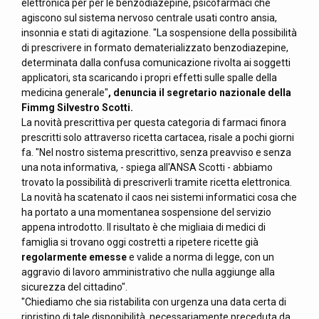
elettronica per per le benzodiazepine, psicofarmaci che
agiscono sul sistema nervoso centrale usati contro ansia,
insonnia e stati di agitazione. "La sospensione della possibilità
di prescrivere in formato dematerializzato benzodiazepine,
determinata dalla confusa comunicazione rivolta ai soggetti
applicatori, sta scaricando i propri effetti sulle spalle della
medicina generale"
, denuncia il segretario nazionale della
Fimmg Silvestro Scotti.
La novità prescrittiva per questa categoria di farmaci finora
prescritti solo attraverso ricetta cartacea, risale a pochi giorni
fa. "Nel nostro sistema prescrittivo, senza preavviso e senza
una nota informativa, - spiega all'ANSA Scotti - abbiamo
trovato la possibilità di prescriverli tramite ricetta elettronica.
La novità ha scatenato il caos nei sistemi informatici cosa che
ha portato a una momentanea sospensione del servizio
appena introdotto. Il risultato è che migliaia di medici di
famiglia si trovano oggi costretti a ripetere ricette già
regolarmente emesse
e valide a norma di legge, con un
aggravio di lavoro amministrativo che nulla aggiunge alla
sicurezza del cittadino".
"Chiediamo che sia ristabilita con urgenza una data certa di
ripristino di tale disponibilità, necessariamente preceduta da