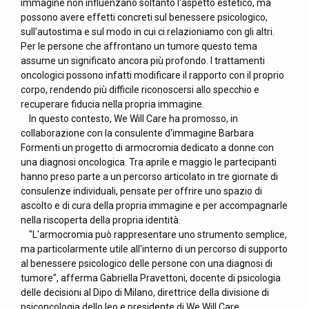
immagine non influenzano soltanto l'aspetto estetico, ma
possono avere effetti concreti sul benessere psicologico,
sull'autostima e sul modo in cui ci relazioniamo con gli altri.
Per le persone che affrontano un tumore questo tema
assume un significato ancora più profondo. I trattamenti
oncologici possono infatti modificare il rapporto con il proprio
corpo, rendendo più difficile riconoscersi allo specchio e
recuperare fiducia nella propria immagine.
In questo contesto, We Will Care ha promosso, in
collaborazione con la consulente d'immagine Barbara
Formenti un progetto di armocromia dedicato a donne con
una diagnosi oncologica. Tra aprile e maggio le partecipanti
hanno preso parte a un percorso articolato in tre giornate di
consulenze individuali, pensate per offrire uno spazio di
ascolto e di cura della propria immagine e per accompagnarle
nella riscoperta della propria identità.
"L'armocromia può rappresentare uno strumento semplice,
ma particolarmente utile all'interno di un percorso di supporto
al benessere psicologico delle persone con una diagnosi di
tumore", afferma Gabriella Pravettoni, docente di psicologia
delle decisioni al Dipo di Milano, direttrice della divisione di
psiconcologia dello Ieo e presidente di We Will Care.