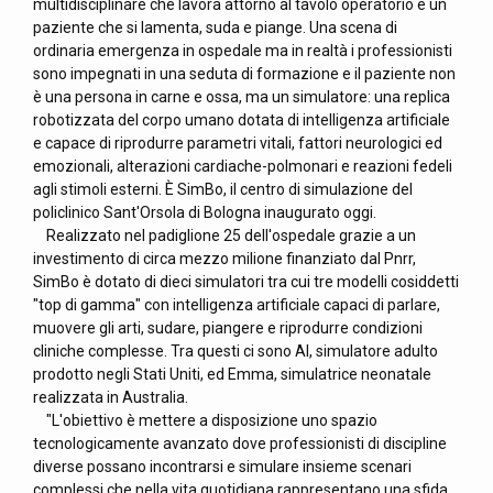
multidisciplinare che lavora attorno al tavolo operatorio e un
paziente che si lamenta, suda e piange. Una scena di
ordinaria emergenza in ospedale ma in realtà i professionisti
sono impegnati in una seduta di formazione e il paziente non
è una persona in carne e ossa, ma un simulatore: una replica
robotizzata del corpo umano dotata di intelligenza artificiale
e capace di riprodurre parametri vitali, fattori neurologici ed
emozionali, alterazioni cardiache-polmonari e reazioni fedeli
agli stimoli esterni. È SimBo, il centro di simulazione del
policlinico Sant'Orsola di Bologna inaugurato oggi.
Realizzato nel padiglione 25 dell'ospedale grazie a un
investimento di circa mezzo milione finanziato dal Pnrr,
SimBo è dotato di dieci simulatori tra cui tre modelli cosiddetti
"top di gamma" con intelligenza artificiale capaci di parlare,
muovere gli arti, sudare, piangere e riprodurre condizioni
cliniche complesse. Tra questi ci sono Al, simulatore adulto
prodotto negli Stati Uniti, ed Emma, simulatrice neonatale
realizzata in Australia.
"L'obiettivo è mettere a disposizione uno spazio
tecnologicamente avanzato dove professionisti di discipline
diverse possano incontrarsi e simulare insieme scenari
complessi che nella vita quotidiana rappresentano una sfida