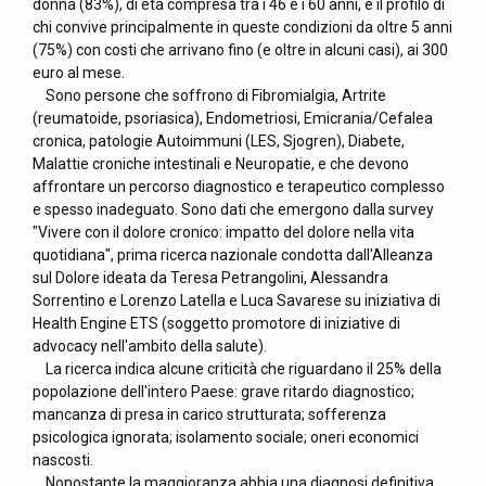
donna (83%), di età compresa tra i 46 e i 60 anni, è il profilo di
chi convive principalmente in queste condizioni da oltre 5 anni
(75%) con costi che arrivano fino (e oltre in alcuni casi), ai 300
euro al mese.
Sono persone che soffrono di Fibromialgia, Artrite
(reumatoide, psoriasica), Endometriosi, Emicrania/Cefalea
cronica, patologie Autoimmuni (LES, Sjogren), Diabete,
Malattie croniche intestinali e Neuropatie, e che devono
affrontare un percorso diagnostico e terapeutico complesso
e spesso inadeguato. Sono dati che emergono dalla survey
"Vivere con il dolore cronico: impatto del dolore nella vita
quotidiana", prima ricerca nazionale condotta dall'Alleanza
sul Dolore ideata da Teresa Petrangolini, Alessandra
Sorrentino e Lorenzo Latella e Luca Savarese su iniziativa di
Health Engine ETS (soggetto promotore di iniziative di
advocacy nell'ambito della salute).
La ricerca indica alcune criticità che riguardano il 25% della
popolazione dell'intero Paese: grave ritardo diagnostico;
mancanza di presa in carico strutturata; sofferenza
psicologica ignorata; isolamento sociale; oneri economici
nascosti.
Nonostante la maggioranza abbia una diagnosi definitiva