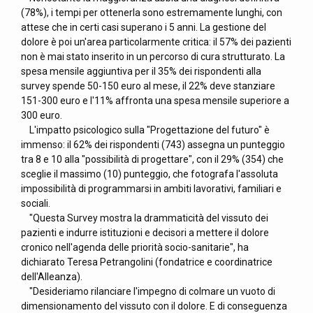
(78%), i tempi per ottenerla sono estremamente lunghi, con
attese che in certi casi superano i 5 anni. La gestione del
dolore è poi un'area particolarmente critica: il 57% dei pazienti
non è mai stato inserito in un percorso di cura strutturato. La
spesa mensile aggiuntiva per il 35% dei rispondenti alla
survey spende 50-150 euro al mese, il 22% deve stanziare
151-300 euro e l'11% affronta una spesa mensile superiore a
300 euro.
L'impatto psicologico sulla "Progettazione del futuro" è
immenso: il 62% dei rispondenti (743) assegna un punteggio
tra 8 e 10 alla "possibilità di progettare", con il 29% (354) che
sceglie il massimo (10) punteggio, che fotografa l'assoluta
impossibilità di programmarsi in ambiti lavorativi, familiari e
sociali.
"Questa Survey mostra la drammaticità del vissuto dei
pazienti e indurre istituzioni e decisori a mettere il dolore
cronico nell'agenda delle priorità socio-sanitarie", ha
dichiarato Teresa Petrangolini (fondatrice e coordinatrice
dell'Alleanza).
"Desideriamo rilanciare l'impegno di colmare un vuoto di
dimensionamento del vissuto con il dolore. E di conseguenza