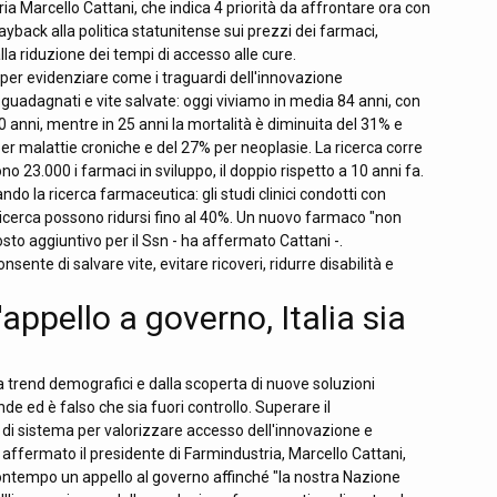
ria Marcello Cattani, che indica 4 priorità da affrontare ora con
ayback alla politica statunitense sui prezzi dei farmaci,
lla riduzione dei tempi di accesso alle cure.
per evidenziare come i traguardi dell'innovazione
a guadagnati e vite salvate: oggi viviamo in media 84 anni, con
0 anni, mentre in 25 anni la mortalità è diminuita del 31% e
per malattie croniche e del 27% per neoplasie. La ricerca corre
o 23.000 i farmaci in sviluppo, il doppio rispetto a 10 anni fa.
ando la ricerca farmaceutica: gli studi clinici condotti con
ricerca possono ridursi fino al 40%. Un nuovo farmaco "non
o aggiuntivo per il Ssn - ha affermato Cattani -.
nte di salvare vite, evitare ricoveri, ridurre disabilità e
appello a governo, Italia sia
 trend demografici e dalla scoperta di nuove soluzioni
de ed è falso che sia fuori controllo. Superare il
di sistema per valorizzare accesso dell'innovazione e
a affermato il presidente di Farmindustria, Marcello Cattani,
ontempo un appello al governo affinché "la nostra Nazione