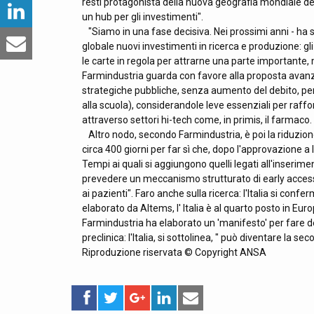
resti protagonista della nuova geografia mondiale d
un hub per gli investimenti".
"Siamo in una fase decisiva. Nei prossimi anni - ha s
globale nuovi investimenti in ricerca e produzione: gli 
le carte in regola per attrarne una parte importante,
Farmindustria guarda con favore alla proposta avanzata
strategiche pubbliche, senza aumento del debito, per u
alla scuola), considerandole leve essenziali per raff
attraverso settori hi-tech come, in primis, il farmaco.
Altro nodo, secondo Farmindustria, è poi la riduzion
circa 400 giorni per far sì che, dopo l'approvazione a
Tempi ai quali si aggiungono quelli legati all'inserim
prevedere un meccanismo strutturato di early access - 
ai pazienti". Faro anche sulla ricerca: l'Italia si conf
elaborato da Altems, l' Italia è al quarto posto in Euro
Farmindustria ha elaborato un 'manifesto' per fare dell
preclinica: l'Italia, si sottolinea, " può diventare la s
Riproduzione riservata © Copyright ANSA