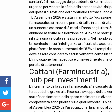
sanitari", è il messaggio del presidente di Farmindust
urgenza per vincere la sfida della competitività: dal p
dall'ipotesi di revisione del prontuario farmaceutico a
L 'Assemblea 2026 è stata innanzitutto l'occasione 
farmaceutica si misurino prima di tutto in anni di vit
un aumento costante di 3 mesi all'anno negli ultimi 5
abbiamo assistito alla riduzione del 41% delle morti 
infatti a una velocità senza precedenti. Nel mondo son
Un contesto in cui l'intelligenza artificiale sta acceler
piattaforme IA sono aumentati dell'82% e i tempi di 
deve essere considerato esclusivamente come un cost
L'innovazione farmaceutica è un investimento che conse
perdita di autonomia".
Cattani (Farmindustria), '
hub per investimenti'
L'incremento della spesa farmaceutica "è causato da
terapeutiche grazie alla Ricerca e sviluppo delle azien
sottofinanziamento della spesa e colmare un divario 
competitività sono priorità sulle quali lavorare". Lo h
all'Assemblea 2026 dell'associazione, lanciando al c