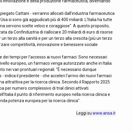
ell'innovazione e della produzione farmaceutica, diventando
piegato Cattani - verranno allocati dall'industria farmaceutica
Usa si sono già aggiudicati più di 400 miliardi. L'Italia ha tutte
 ma servono scelte veloci e coraggiose". A questo proposito,
 da Confindustria di riallocare 20 miliardi di euro di risorse
n terzo alla sanità e per un terzo alla crescita (più un terzo
orzare competitività, innovazione e benessere sociale
e dei tempi per l'accesso ai nuovi farmaci. Sono necessari
 livello europeo, un farmaco venga autorizzato anche in Italia.
ento nei vari prontuari regionali. "È necessario dunque
indica il presidente - che acceleri l'arrivo dei nuovi farmaci
erma attrattiva per la ricerca clinica. Secondo il Rapporto 2025
pa per numero complessivo di trial clinici attivati.
'Italia il punto di riferimento europeo nella ricerca clinica e
econda potenza europea per la ricerca clinica".
Leggi su
www.ansa.it