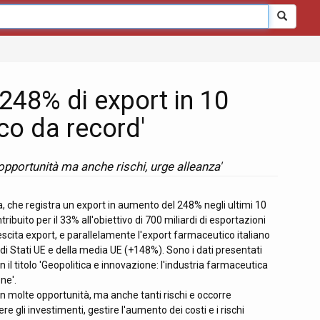
+248% di export in 10
co da record'
 opportunità ma anche rischi, urge alleanza'
a, che registra un export in aumento del 248% negli ultimi 10
buito per il 33% all'obiettivo di 700 miliardi di esportazioni
rescita export, e parallelamente l'export farmaceutico italiano
randi Stati UE e della media UE (+148%). Sono i dati presentati
il titolo 'Geopolitica e innovazione: l'industria farmaceutica
ne'.
 molte opportunità, ma anche tanti rischi e occorre
re gli investimenti, gestire l'aumento dei costi e i rischi