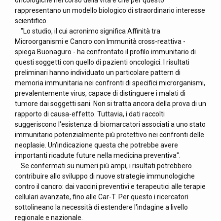
oncologiche nel corso della vita e che per questo
rappresentano un modello biologico di straordinario interesse
scientifico.
"Lo studio, il cui acronimo significa Affinità tra
Microorganismi e Cancro con Immunità cross-reattiva -
spiega Buonaguro - ha confrontato il profilo immunitario di
questi soggetti con quello di pazienti oncologici. I risultati
preliminari hanno individuato un particolare pattern di
memoria immunitaria nei confronti di specifici microrganismi,
prevalentemente virus, capace di distinguere i malati di
tumore dai soggetti sani. Non si tratta ancora della prova di un
rapporto di causa-effetto. Tuttavia, i dati raccolti
suggeriscono l'esistenza di biomarcatori associati a uno stato
immunitario potenzialmente più protettivo nei confronti delle
neoplasie. Un'indicazione questa che potrebbe avere
importanti ricadute future nella medicina preventiva".
Se confermati su numeri più ampi, i risultati potrebbero
contribuire allo sviluppo di nuove strategie immunologiche
contro il cancro: dai vaccini preventivi e terapeutici alle terapie
cellulari avanzate, fino alle Car-T. Per questo i ricercatori
sottolineano la necessità di estendere l'indagine a livello
regionale e nazionale.