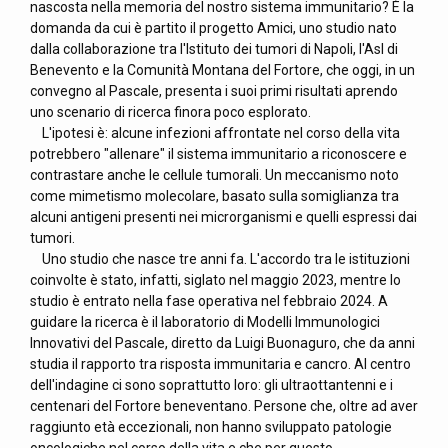
nascosta nella memoria del nostro sistema immunitario? È la
domanda da cui è partito il progetto Amici, uno studio nato
dalla collaborazione tra l'Istituto dei tumori di Napoli, l'Asl di
Benevento e la Comunità Montana del Fortore, che oggi, in un
convegno al Pascale, presenta i suoi primi risultati aprendo
uno scenario di ricerca finora poco esplorato.
L'ipotesi è: alcune infezioni affrontate nel corso della vita
potrebbero "allenare" il sistema immunitario a riconoscere e
contrastare anche le cellule tumorali. Un meccanismo noto
come mimetismo molecolare, basato sulla somiglianza tra
alcuni antigeni presenti nei microrganismi e quelli espressi dai
tumori.
Uno studio che nasce tre anni fa. L'accordo tra le istituzioni
coinvolte è stato, infatti, siglato nel maggio 2023, mentre lo
studio è entrato nella fase operativa nel febbraio 2024. A
guidare la ricerca è il laboratorio di Modelli Immunologici
Innovativi del Pascale, diretto da Luigi Buonaguro, che da anni
studia il rapporto tra risposta immunitaria e cancro. Al centro
dell'indagine ci sono soprattutto loro: gli ultraottantenni e i
centenari del Fortore beneventano. Persone che, oltre ad aver
raggiunto età eccezionali, non hanno sviluppato patologie