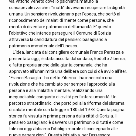
via Vittorio Veneto dove lo psichiatra maturò la
consapevolezza che i "matti" dovevano recuperare la dignità
umana. Un pensiero rivoluzionario per l'epoca, che portò al
riconoscimento dei malati di mente come persone, che
merita di diventare patrimonio dell'umanità. E' questo
l'obiettivo che intende perseguire il Comune di Gorizia
attraverso la candidatura del pensiero basagliano a
patrimonio immateriale dell'Unesco.
L'idea, lanciata dal consigliere comunale Franco Perazza e
presentata oggi, è stata accolta dal sindaco, Rodolfo Ziberna,
e fatta propria anche dalla giunta comunale, che ha
approvato all'unanimità una delibera con cui si dà avvio all'iter.
"Franco Basaglia - ha detto Ziberna - ha innescato una
rivoluzione che ha cambiato per sempre l'approccio alla
persona e alla malattia mentale, realizzando una
ineguagliabile conquista di civiltà per l'intera umanità. Un
percorso straordinario, che portò poi alla riforma del sistema
di salute mentale con la legge n.180 del 1978. Questa pagina
storica fu vissuta in prima persona dalla città di Gorizia. Il
pensiero basagliano è davvero un patrimonio di tutti e come
tale noi oggi abbiamo l'obbligo morale di consegnarlo alle
nuove generazioni". Questa iniziativa, per l'assessore