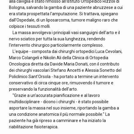
alla caviglia è stato rimosso all'Istituto Ortopedico Rizzoli di
Bologna, salvando la gamba di una paziente abruzzese a cui
era stata prospettata l'amputazione. Si trattava, spiegano
dall'Ospedale, di un liposarcoma, tumore maligno raro che
colpisce i tessuti molli.
La massa avvolgeva i principali vasi sanguigni dell'arto e il
nervo sciatico per tutta la sua lunghezza, rendendo
l'intervento chirurgico particolarmente complesso.
L'equipe - composta dai chirurghi ortopedici Luca Cevolani,
Marco Colangeli e Nikolin Ali della Clinica di Ortopedia
Oncologica diretta da Davide Maria Donati, con il contributo
dei chirurghi vascolari Stefano Ancetti e Alessia Sonetto del
Policlinico Sant'Orsola - ha portato a termine un intervento
conservativo di circa cinque ore, rimuovendo il tumore e
preservando la funzionalità dell'arto.
"Grazie a un'accurata pianificazione e al lavoro
multidisciplinare - dicono i chirurghi - è stato possibile
asportare la massa nel suo insieme, riportando la gamba a
una condizione anatomica il più normale possibile." La
paziente ha già ripreso a camminare e ha iniziato la
riabilitazione fisioterapica.