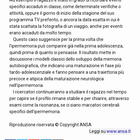
Ad esempio il ragazzo è stato in grado di ricordare eventi
specifici accaduti in classe, come determinate verifiche o
attività, oppure il giorno di inizio della stagione del suo
programma TV preferito, o ancora la data esatta in cui è
stata scattata la fotografia di un viaggio, anche per eventi
erano accaduti da molto tempo.
Questo caso suggerisce per la prima volta che
l'ipermemoria può comparire già nella prima adolescenza,
quindi prima di quanto si pensasse. Il risultato mette in
discussione i modelli classici dello sviluppo della memoria
autobiografica, che indicano una maturazione in fase più
tardo-adolescenziale e fanno pensare a una traiettoria più
precoce e atipica della maturazione neurologica
nell'ipermemoria.
I ricercatori continueranno a studiare il ragazzo nel tempo
per capire se il profilo rimane stabile e per chiarire, attraverso
esami come la risonanza, se ci siano marcatori cerebrali
specifici dell'ipermemoria.
Riproduzione riservata © Copyright ANSA
Leggi su
www.ansa.it