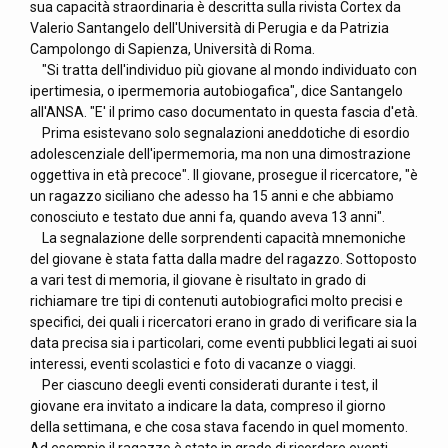
sua capacità straordinaria è descritta sulla rivista Cortex da
Valerio Santangelo dell'Università di Perugia e da Patrizia
Campolongo di Sapienza, Università di Roma.
"Si tratta dell'individuo più giovane al mondo individuato con
ipertimesia, o ipermemoria autobiogafica", dice Santangelo
all'ANSA. "E' il primo caso documentato in questa fascia d'età.
Prima esistevano solo segnalazioni aneddotiche di esordio
adolescenziale dell'ipermemoria, ma non una dimostrazione
oggettiva in età precoce". Il giovane, prosegue il ricercatore, "è
un ragazzo siciliano che adesso ha 15 anni e che abbiamo
conosciuto e testato due anni fa, quando aveva 13 anni".
La segnalazione delle sorprendenti capacità mnemoniche
del giovane è stata fatta dalla madre del ragazzo. Sottoposto
a vari test di memoria, il giovane è risultato in grado di
richiamare tre tipi di contenuti autobiografici molto precisi e
specifici, dei quali i ricercatori erano in grado di verificare sia la
data precisa sia i particolari, come eventi pubblici legati ai suoi
interessi, eventi scolastici e foto di vacanze o viaggi.
Per ciascuno deegli eventi considerati durante i test, il
giovane era invitato a indicare la data, compreso il giorno
della settimana, e che cosa stava facendo in quel momento.