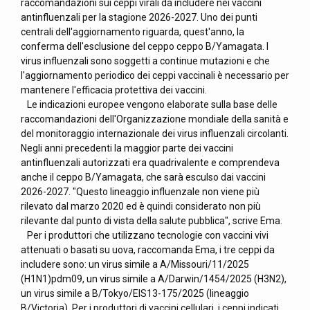
raccomandazioni sui ceppi virali da includere nei vaccini
antinfluenzali per la stagione 2026-2027. Uno dei punti
centrali dell'aggiornamento riguarda, quest'anno, la
conferma dell'esclusione del ceppo ceppo B/Yamagata. I
virus influenzali sono soggetti a continue mutazioni e che
l'aggiornamento periodico dei ceppi vaccinali è necessario per
mantenere l'efficacia protettiva dei vaccini.
Le indicazioni europee vengono elaborate sulla base delle
raccomandazioni dell'Organizzazione mondiale della sanità e
del monitoraggio internazionale dei virus influenzali circolanti.
Negli anni precedenti la maggior parte dei vaccini
antinfluenzali autorizzati era quadrivalente e comprendeva
anche il ceppo B/Yamagata, che sarà esculso dai vaccini
2026-2027. "Questo lineaggio influenzale non viene più
rilevato dal marzo 2020 ed è quindi considerato non più
rilevante dal punto di vista della salute pubblica", scrive Ema.
Per i produttori che utilizzano tecnologie con vaccini vivi
attenuati o basati su uova, raccomanda Ema, i tre ceppi da
includere sono: un virus simile a A/Missouri/11/2025
(H1N1)pdm09, un virus simile a A/Darwin/1454/2025 (H3N2),
un virus simile a B/Tokyo/EIS13-175/2025 (lineaggio
B/Victoria). Per i produttori di vaccini cellulari, i ceppi indicati