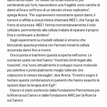
danni accumulati. "Le cellule tumorali resistenti, pur
sembrando più forti, nascondono una fragilità: sono cariche di
danni al Dna e soffrono di un elevato stress replicativo",
spiega Arena. "Per sopravvivere nonostante questi danni, il
tumore si affida a una proteina chiamata WEE1, che funge da
freno di sicurezza. WEE1 ferma momentaneamente il ciclo
cellulare, permettendo alla cellula malata di riparare il proprio
Dna e continuare a dividersi".
Dagli esperimenti su modelli cellulari è emerso che
bloccando questa proteina con farmaci mirati la cellula
accumula danni fino a morire.
Ora si punta a trasferire questa scoperta nell'uomo. Le
sostanze usate nei test hanno "mostrato limiti legati alla
tossicità", ma "sono attualmente in sviluppo nuove molecole
più selettive e potenzialmente meglio tollerate che
colpiscono lo stesso bersaglio", dice Arena. "Il nostro sogno è
testare queste combinazioni in pazienti che hanno esaurito le
opzioni dopo la terapia anti-Egfr".
Il lavoro è stato sostenuto dalla Fondazione Piemontese per
la Ricerca sul Cancro e dalla Fondazione AIRC per la Ricerca
sul Cancro.