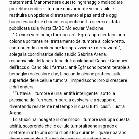
trattamenti. Manomettere questo ingranaggio molecolare
potrebbe rendere il tumore nuovamente vulnerabile e
restituire un'opzione di trattamento ai pazienti che oggi
hanno esaurito le chance terapeutiche. La ricerca è stata
pubblicata sula rivista EMBO Molecular Medicine.
"Da circa vent'anni, i farmaci anti-Egfr rappresentano una
colonna portante nel trattamento del tumore al colon-retto,
contribuendo a prolungare la sopravvivenza dei pazienti",
spiega la coordinatrice dello studio Sabrina Arena,
responsabile del laboratorio di Translational Cancer Genetics
dell'Irccs di Candiolo. I farmaci anti-Egfr sono potenti terapie a
bersaglio molecolare che, bloccando alcune proteine sulla
superficie delle cellule tumorali, impediscono loro di crescere
e diffondersi.
"Tuttavia, il tumore è una 'entità intelligente': sotto la
pressione dei farmaci, impara a evolversi e a scappare,
diventando resistente nel tempo in quasi tutti i casi", illustra
Arena.
Lo studio ha indagato in che modo il tumore sviluppa questa
abilità, scoprendo che le cellule tumorali sono in grado di
mettere in atto una sorta di pit stop durante il quale riparano i