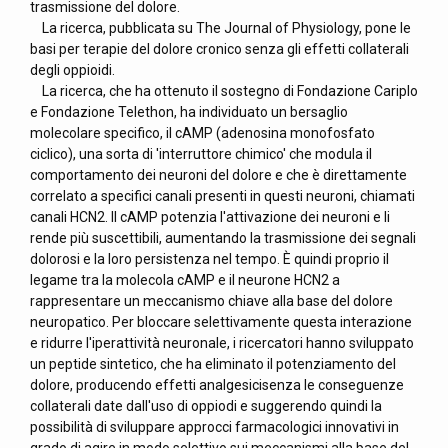
trasmissione del dolore.
La ricerca, pubblicata su The Journal of Physiology, pone le
basi per terapie del dolore cronico senza gli effetti collaterali
degli oppioidi.
La ricerca, che ha ottenuto il sostegno di Fondazione Cariplo
e Fondazione Telethon, ha individuato un bersaglio
molecolare specifico, il cAMP (adenosina monofosfato
ciclico), una sorta di 'interruttore chimico' che modula il
comportamento dei neuroni del dolore e che è direttamente
correlato a specifici canali presenti in questi neuroni, chiamati
canali HCN2. Il cAMP potenzia l'attivazione dei neuroni e li
rende più suscettibili, aumentando la trasmissione dei segnali
dolorosi e la loro persistenza nel tempo. È quindi proprio il
legame tra la molecola cAMP e il neurone HCN2 a
rappresentare un meccanismo chiave alla base del dolore
neuropatico. Per bloccare selettivamente questa interazione
e ridurre l'iperattività neuronale, i ricercatori hanno sviluppato
un peptide sintetico, che ha eliminato il potenziamento del
dolore, producendo effetti analgesicisenza le conseguenze
collaterali date dall'uso di oppiodi e suggerendo quindi la
possibilità di sviluppare approcci farmacologici innovativi in