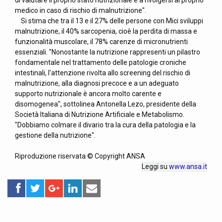
di valutare il proprio stato nutrizionale e a rivolgersi al proprio
medico in caso di rischio di malnutrizione".
Si stima che tra il 13 e il 27% delle persone con Mici sviluppi
malnutrizione, il 40% sarcopenia, cioè la perdita di massa e
funzionalità muscolare, il 78% carenze di micronutrienti
essenziali. "Nonostante la nutrizione rappresenti un pilastro
fondamentale nel trattamento delle patologie croniche
intestinali, l'attenzione rivolta allo screening del rischio di
malnutrizione, alla diagnosi precoce e a un adeguato
supporto nutrizionale è ancora molto carente e
disomogenea", sottolinea Antonella Lezo, presidente della
Società Italiana di Nutrizione Artificiale e Metabolismo.
"Dobbiamo colmare il divario tra la cura della patologia e la
gestione della nutrizione".
Riproduzione riservata © Copyright ANSA
Leggi su
www.ansa.it