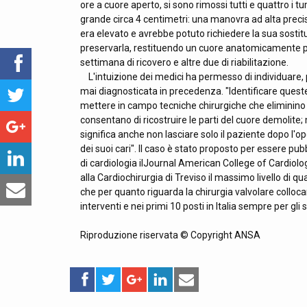
ore a cuore aperto, si sono rimossi tutti e quattro i 
grande circa 4 centimetri: una manovra ad alta precisi
era elevato e avrebbe potuto richiedere la sua sostituz
preservarla, restituendo un cuore anatomicamente p
settimana di ricovero e altre due di riabilitazione.
L'intuizione dei medici ha permesso di individuare, p
mai diagnosticata in precedenza. "Identificare queste
mettere in campo tecniche chirurgiche che eliminino
consentano di ricostruire le parti del cuore demolite
significa anche non lasciare solo il paziente dopo l'o
dei suoi cari". Il caso è stato proposto per essere pub
di cardiologia ilJournal American College of Cardiolog
alla Cardiochirurgia di Treviso il massimo livello di qu
che per quanto riguarda la chirurgia valvolare colloca
interventi e nei primi 10 posti in Italia sempre per gli s
Riproduzione riservata © Copyright ANSA