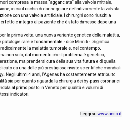
tumori compresa la massa "agganciata" alla valvola mitrale,
one, in cui il rischio di danneggiare definitivamente la valvola
ione con una valvola artificiale. I chirurghi sono riusciti a
erfetto e integro al paziente che è stato dimesso dopo una
er la prima volta, una nuova variante genetica della malattia,
 patologie rare è fondamentale - dice Minniti -. Significa
 radicalmente la malattia tumorale e, nel contempo,
; ma non solo, dal momento che il problema è genetico,
perazione, ma prendersi cura della sua vita futura e di quella
blicato da una delle più prestigiose riviste scientifiche mondiali
y.. Negli ultimi 4 anni, l'Agenas ha costantemente attribuito
alità sia per quanto riguarda la chirurgia dei by-pass coronarici
ndola al primo posto in Veneto per qualità e volumi di
tessi indicatori.
Leggi su
www.ansa.it