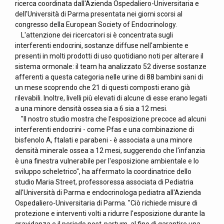
ricerca coordinata dall'Azienda Ospedaliero-Universitaria e
dell'Università di Parma presentata nei giorni scorsi al
congresso della European Society of Endocrinology.
L'attenzione dei ricercatori si è concentrata sugli
interferenti endocrini, sostanze diffuse nell'ambiente e
presenti in molti prodotti di uso quotidiano noti per alterare il
sistema ormonale: il team ha analizzato 52 diverse sostanze
afferenti a questa categoria nelle urine di 88 bambini sani di
un mese scoprendo che 21 di questi composti erano già
rilevabili. Inoltre, livelli più elevati di alcune di esse erano legati
a una minore densità ossea sia a 6 sia a 12 mesi.
"Il nostro studio mostra che l'esposizione precoce ad alcuni
interferenti endocrini - come Pfas e una combinazione di
bisfenolo A, ftalati e parabeni - è associata a una minore
densità minerale ossea a 12 mesi, suggerendo che l'infanzia
è una finestra vulnerabile per l'esposizione ambientale e lo
sviluppo scheletrico", ha affermato la coordinatrice dello
studio Maria Street, professoressa associata di Pediatria
all'Università di Parma e endocrinologa pediatra all'Azienda
Ospedaliero-Universitaria di Parma. "Ciò richiede misure di
protezione e interventi volti a ridurre l'esposizione durante la