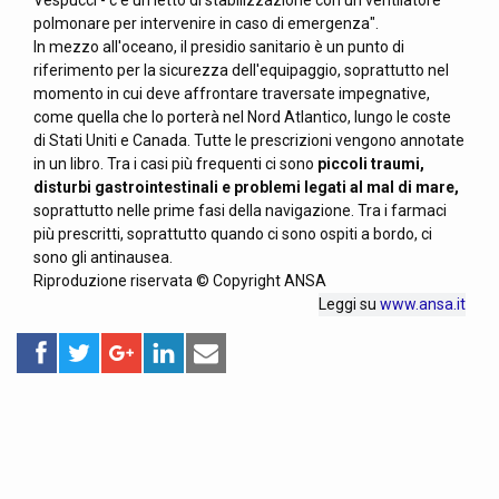
Vespucci - c'è un letto di stabilizzazione con un ventilatore
polmonare per intervenire in caso di emergenza".
In mezzo all'oceano, il presidio sanitario è un punto di
riferimento per la sicurezza dell'equipaggio, soprattutto nel
momento in cui deve affrontare traversate impegnative,
come quella che lo porterà nel Nord Atlantico, lungo le coste
di Stati Uniti e Canada. Tutte le prescrizioni vengono annotate
in un libro. Tra i casi più frequenti ci sono
piccoli traumi,
disturbi gastrointestinali e problemi legati al mal di mare,
soprattutto nelle prime fasi della navigazione. Tra i farmaci
più prescritti, soprattutto quando ci sono ospiti a bordo, ci
sono gli antinausea.
Riproduzione riservata © Copyright ANSA
Leggi su
www.ansa.it