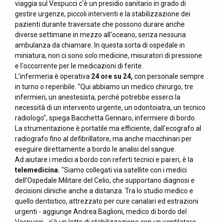
viaggia sul Vespucci c'è un presidio sanitario in grado di
gestire urgenze, piccoli interventi e la stabilizzazione dei
pazienti durante traversate che possono durare anche
diverse settimane in mezzo all'oceano, senza nessuna
ambulanza da chiamare. In questa sorta di ospedale in
miniatura, non ci sono solo medicine, misuratori di pressione
e l'occorrente per le medicazioni di ferite.
L'infermeria è operativa
24 ore su 24,
con personale sempre
in turno o reperibile. "Qui abbiamo un medico chirurgo, tre
infermieri, un anestesista, perché potrebbe esserci la
necessità di un intervento urgente, un odontoiatra, un tecnico
radiologo", spiega Bacchetta Gennaro, infermiere di bordo.
La strumentazione è portatile ma efficiente, dall'ecografo al
radiografo fino al defibrillatore, ma anche macchinari per
eseguire direttamente a bordo le analisi del sangue.
Ad aiutare i medici a bordo con referti tecnici e pareri, è la
telemedicina.
"Siamo collegati via satellite con i medici
dell'Ospedale Militare del Celio, che supportano diagnosi e
decisioni cliniche anche a distanza. Tra lo studio medico e
quello dentistico, attrezzato per cure canalari ed estrazioni
urgenti - aggiunge Andrea Baglioni, medico di bordo del