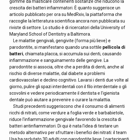
gomme da masticare contenenti sostanze che riducono la
crescita dei batteri infiammatori. È quanto suggerisce un
articolo pubblicato per ora su MedRxiv, la piattaforma che
raccoglie la letteratura scientifica ancora non pubblicata su
riviste di settore. Lo studio è di ricercatori della University of
Maryland School of Dentistry a Baltimora.
Le malattie gengivali, gengivite (forma più lieve) e
parodontite, si manifestano quando una sottile
pellicola di
batteri
, chiamata placca, si accumula sui denti, causando
infiammazione e sanguinamento delle gengive. La
parodontite si associa, oltre che a perdita di denti, anche al
rischio di diverse malattie, dal diabete a problemi
cardiovascolari e declino cognitivo. Lavarsi i denti due volte al
giorno, pulire gli spazi interdentali con il filo interdentale o gli
scovolini e vedere periodicamente il dentista e l'igienista
dentale può aiutare a prevenire o curare la malattia.
Studi precedenti suggeriscono che il consumo di alimenti
ricchi di nitrati, come verdure a foglia verde e barbabietole,
riduce l'infiammazione gengivale favorendo la crescita di
batteri antinfiammatori. Di qui è nata l'idea di testare un
metodo alternativo per sfruttare i benefici dei nitrati: il team
Usa ha reclutato 30 adulti con parodontite lieve. I partecipanti