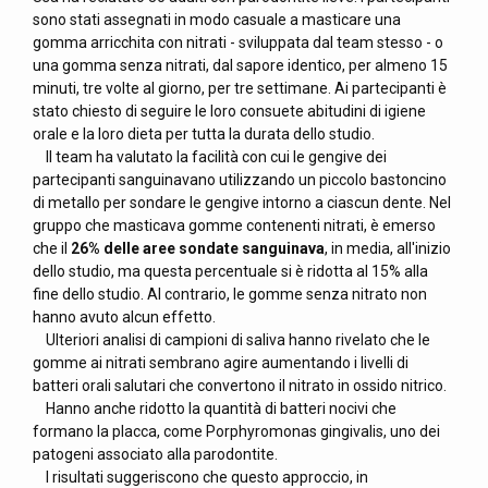
sono stati assegnati in modo casuale a masticare una
gomma arricchita con nitrati - sviluppata dal team stesso - o
una gomma senza nitrati, dal sapore identico, per almeno 15
minuti, tre volte al giorno, per tre settimane. Ai partecipanti è
stato chiesto di seguire le loro consuete abitudini di igiene
orale e la loro dieta per tutta la durata dello studio.
Il team ha valutato la facilità con cui le gengive dei
partecipanti sanguinavano utilizzando un piccolo bastoncino
di metallo per sondare le gengive intorno a ciascun dente. Nel
gruppo che masticava gomme contenenti nitrati, è emerso
che il
26% delle aree sondate sanguinava
, in media, all'inizio
dello studio, ma questa percentuale si è ridotta al 15% alla
fine dello studio. Al contrario, le gomme senza nitrato non
hanno avuto alcun effetto.
Ulteriori analisi di campioni di saliva hanno rivelato che le
gomme ai nitrati sembrano agire aumentando i livelli di
batteri orali salutari che convertono il nitrato in ossido nitrico.
Hanno anche ridotto la quantità di batteri nocivi che
formano la placca, come Porphyromonas gingivalis, uno dei
patogeni associato alla parodontite.
I risultati suggeriscono che questo approccio, in