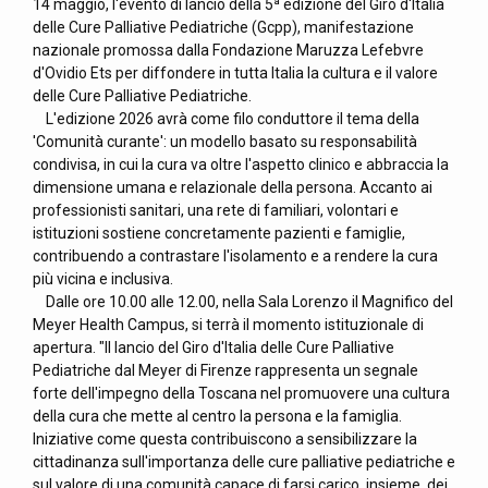
14 maggio, l'evento di lancio della 5ª edizione del Giro d'Italia
delle Cure Palliative Pediatriche (Gcpp), manifestazione
nazionale promossa dalla Fondazione Maruzza Lefebvre
d'Ovidio Ets per diffondere in tutta Italia la cultura e il valore
delle Cure Palliative Pediatriche.
L'edizione 2026 avrà come filo conduttore il tema della
'Comunità curante': un modello basato su responsabilità
condivisa, in cui la cura va oltre l'aspetto clinico e abbraccia la
dimensione umana e relazionale della persona. Accanto ai
professionisti sanitari, una rete di familiari, volontari e
istituzioni sostiene concretamente pazienti e famiglie,
contribuendo a contrastare l'isolamento e a rendere la cura
più vicina e inclusiva.
Dalle ore 10.00 alle 12.00, nella Sala Lorenzo il Magnifico del
Meyer Health Campus, si terrà il momento istituzionale di
apertura. "Il lancio del Giro d'Italia delle Cure Palliative
Pediatriche dal Meyer di Firenze rappresenta un segnale
forte dell'impegno della Toscana nel promuovere una cultura
della cura che mette al centro la persona e la famiglia.
Iniziative come questa contribuiscono a sensibilizzare la
cittadinanza sull'importanza delle cure palliative pediatriche e
sul valore di una comunità capace di farsi carico, insieme, dei