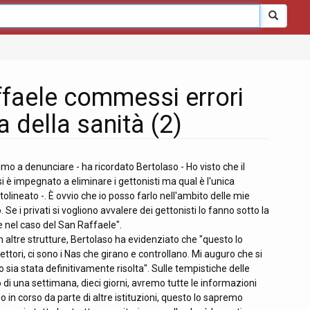
ffaele commessi errori
 della sanità (2)
rimo a denunciare - ha ricordato Bertolaso - Ho visto che il
 è impegnato a eliminare i gettonisti ma qual è l'unica
lineato -. È ovvio che io posso farlo nell'ambito delle mie
e i privati si vogliono avvalere dei gettonisti lo fanno sotto la
 nel caso del San Raffaele".
n altre strutture, Bertolaso ha evidenziato che "questo lo
ettori, ci sono i Nas che girano e controllano. Mi auguro che si
o sia stata definitivamente risolta". Sulle tempistiche delle
o di una settimana, dieci giorni, avremo tutte le informazioni
o in corso da parte di altre istituzioni, questo lo sapremo