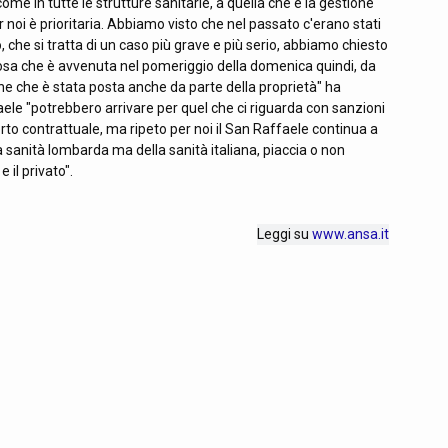
ome in tutte le strutture sanitarie, a quella che è la gestione
per noi è prioritaria. Abbiamo visto che nel passato c'erano stati
, che si tratta di un caso più grave e più serio, abbiamo chiesto
sa che è avvenuta nel pomeriggio della domenica quindi, da
one che è stata posta anche da parte della proprietà" ha
ele "potrebbero arrivare per quel che ci riguarda con sanzioni
orto contrattuale, ma ripeto per noi il San Raffaele continua a
 sanità lombarda ma della sanità italiana, piaccia o non
 il privato".
Leggi su
www.ansa.it