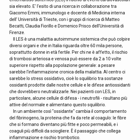
sia elevato. E' l'esito di una ricerca in collaborazione tra
Giacomo Emmi, immunologo e docente di Medicina interna
dell' Università di Trieste, con i gruppi di ricerca di Matteo
Becatti, Claudia Fiorillo e Domenico Prisco dell'Università di
Firenze.
Il LES è una malattia autoimmune sistemica che può colpire
diversi organi e che in Italia riguarda oltre 60 mila persone,
soprattutto donne in età fertile. Per chi ne è affetto, il rischio
di trombosi arteriosa e venosa può essere da 2 a 10 volte
superiore rispetto alla popolazione generale: a pesare
sarebbe l'infiammazione cronica della malattia. Al centro ci
sarebbe lo stress ossidativo, cioè lo squilibrio tra sostanze
ossidanti prodotte dalle nostre cellule e le difese antiossidanti
che dovrebbero neutralizzarle. Nei pazienti con LES, in
particolare, alcune cellule di difesa - i neutrofili - risultano più
attive del normale e alimentano questo squilibrio.
In un ambiente così "ossidante" cambia il comportamento
del fibrinogeno, la proteina che fa da rete al coagulo: le fibre
che si formano diventano più fitte e poco permeabili, e i
coaguli più difficili da sciogliere. È il passaggio che collega
infiammazione e rischio trombotico.