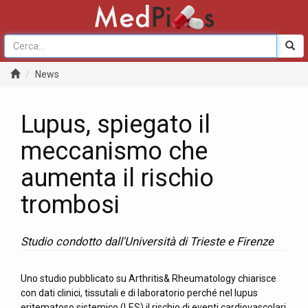
News
Lupus, spiegato il
meccanismo che
aumenta il rischio
trombosi
Studio condotto dall'Università di Trieste e Firenze
Uno studio pubblicato su Arthritis& Rheumatology chiarisce
con dati clinici, tissutali e di laboratorio perché nel lupus
eritematoso sistemico (LES) il rischio di eventi cardiovascolari