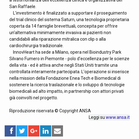
a testimonianza dell'eccellenza clinica e organizzativa del
San Raffaele.
L'investimento è finalizzato a supportare il proseguimento
del trial clinico del sistema Saturn, una tecnologia proprietaria
coperta da 14 famiglie brevettuali, concepita per offrire
un'alternativa minimamente invasiva ai pazienti non
candidabili alla riparazione mitralica con clip o alla
cardiochirurgia tradizionale.
InnovHeart ha sede a Milano, opera nel Bioindustry Park
Silvano Fumero in Piemonte - polo d'eccellenza per le scienze
della vita - ed è attiva anche negli Stati Uniti tramite una
controllata interamente partecipata. L'operazione si inserisce
nella mission della Fondazione Enea Tech e Biomedical di
sostenere la ricerca traslazionale e lo sviluppo di tecnologie
biomedicali ad alto impatto, in partnership con attori privati
già coinvolti nel progetto.
Riproduzione riservata © Copyright ANSA
Leggi su
www.ansa.it