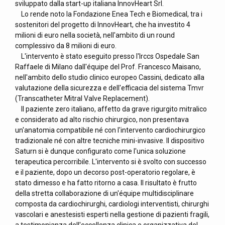
sviluppato dalla start-up italiana InnovHeart Srl.
Lo rende noto la Fondazione Enea Tech e Biomedical, tra i
sostenitori del progetto di InnovHeart, che ha investito 4
milioni di euro nella società, nell'ambito di un round
complessivo da 8 milioni di euro.
L'intervento è stato eseguito presso l'Irccs Ospedale San
Raffaele di Milano dall'équipe del Prof. Francesco Maisano,
nell'ambito dello studio clinico europeo Cassini, dedicato alla
valutazione della sicurezza e dell'efficacia del sistema Tmvr
(Transcatheter Mitral Valve Replacement).
Il paziente zero italiano, affetto da grave rigurgito mitralico
e considerato ad alto rischio chirurgico, non presentava
un'anatomia compatibile né con l'intervento cardiochirurgico
tradizionale né con altre tecniche mini-invasive. Il dispositivo
Saturn si è dunque configurato come l'unica soluzione
terapeutica percorribile. L'intervento si è svolto con successo
e il paziente, dopo un decorso post-operatorio regolare, è
stato dimesso e ha fatto ritorno a casa. Il risultato è frutto
della stretta collaborazione di un'équipe multidisciplinare
composta da cardiochirurghi, cardiologi interventisti, chirurghi
vascolari e anestesisti esperti nella gestione di pazienti fragili,