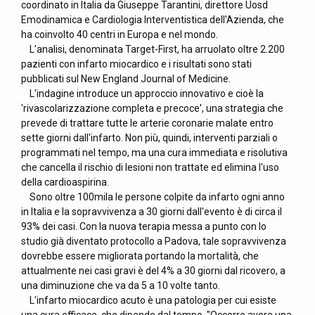
coordinato in Italia da Giuseppe Tarantini, direttore Uosd
Emodinamica e Cardiologia Interventistica dell'Azienda, che
ha coinvolto 40 centri in Europa e nel mondo.
L'analisi, denominata Target-First, ha arruolato oltre 2.200
pazienti con infarto miocardico e i risultati sono stati
pubblicati sul New England Journal of Medicine.
L'indagine introduce un approccio innovativo e cioè la
'rivascolarizzazione completa e precoce', una strategia che
prevede di trattare tutte le arterie coronarie malate entro
sette giorni dall'infarto. Non più, quindi, interventi parziali o
programmati nel tempo, ma una cura immediata e risolutiva
che cancella il rischio di lesioni non trattate ed elimina l'uso
della cardioaspirina.
Sono oltre 100mila le persone colpite da infarto ogni anno
in Italia e la sopravvivenza a 30 giorni dall'evento è di circa il
93% dei casi. Con la nuova terapia messa a punto con lo
studio già diventato protocollo a Padova, tale sopravvivenza
dovrebbe essere migliorata portando la mortalità, che
attualmente nei casi gravi è del 4% a 30 giorni dal ricovero, a
una diminuzione che va da 5 a 10 volte tanto.
L'infarto miocardico acuto è una patologia per cui esiste