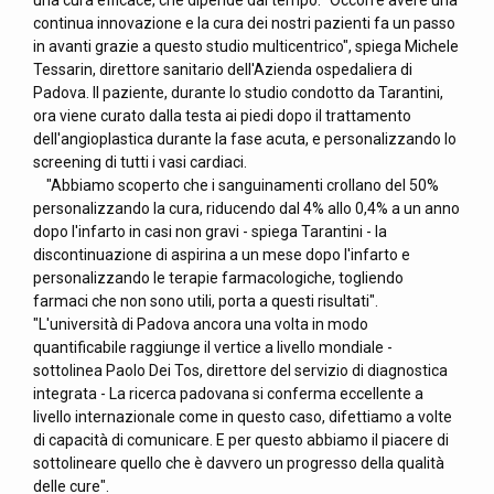
una cura efficace, che dipende dal tempo. "Occorre avere una
continua innovazione e la cura dei nostri pazienti fa un passo
in avanti grazie a questo studio multicentrico", spiega Michele
Tessarin, direttore sanitario dell'Azienda ospedaliera di
Padova. Il paziente, durante lo studio condotto da Tarantini,
ora viene curato dalla testa ai piedi dopo il trattamento
dell'angioplastica durante la fase acuta, e personalizzando lo
screening di tutti i vasi cardiaci.
"Abbiamo scoperto che i sanguinamenti crollano del 50%
personalizzando la cura, riducendo dal 4% allo 0,4% a un anno
dopo l'infarto in casi non gravi - spiega Tarantini - la
discontinuazione di aspirina a un mese dopo l'infarto e
personalizzando le terapie farmacologiche, togliendo
farmaci che non sono utili, porta a questi risultati".
"L'università di Padova ancora una volta in modo
quantificabile raggiunge il vertice a livello mondiale -
sottolinea Paolo Dei Tos, direttore del servizio di diagnostica
integrata - La ricerca padovana si conferma eccellente a
livello internazionale come in questo caso, difettiamo a volte
di capacità di comunicare. E per questo abbiamo il piacere di
sottolineare quello che è davvero un progresso della qualità
delle cure".