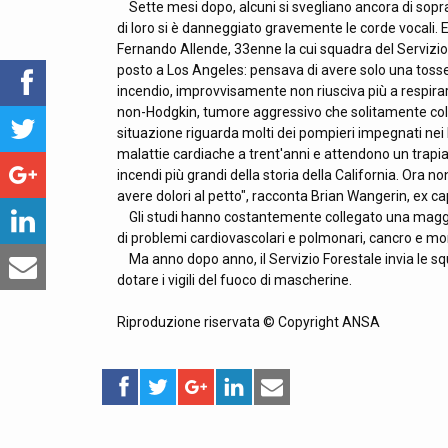
Sette mesi dopo, alcuni si svegliano ancora di sopra
di loro si è danneggiato gravemente le corde vocali. 
Fernando Allende, 33enne la cui squadra del Servizio Fo
posto a Los Angeles: pensava di avere solo una toss
incendio, improvvisamente non riusciva più a respirar
non-Hodgkin, tumore aggressivo che solitamente colpi
situazione riguarda molti dei pompieri impegnati nei
malattie cardiache a trent'anni e attendono un trapia
incendi più grandi della storia della California. Ora
avere dolori al petto", racconta Brian Wangerin, ex ca
Gli studi hanno costantemente collegato una maggio
di problemi cardiovascolari e polmonari, cancro e m
Ma anno dopo anno, il Servizio Forestale invia le squ
dotare i vigili del fuoco di mascherine.
Riproduzione riservata © Copyright ANSA