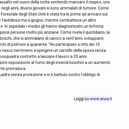
ssalto nel cuore della notte sentendo mancare il respiro, uno
E negli anni, diversi giovani si sono ammalati di tumore. Come
restale degli Stati Uniti è stata tra le prime ad arrivare sul
e fastidiosa ma a giugno, mentre combatteva un altro
e. In ospedale i medici gli hanno diagnosticato un linfoma
sce persone molto più anziane. Come rivela il quotidiano, la
 boschi, che si ammalano di cancro a vent'anni, sviluppano
nto di polmoni a quaranta. "Ho partecipato a otto dei 10
 non riesco nemmeno a spingere un carrello della spesa senza
posquadra costretto a lasciare il lavoro a 33 anni.
re esposizione al fumo degli incendi boschivi a un aumento
orte prematura.
adre senza protezione e si è battuto contro l'obbligo di
Leggi su
www.ansa.it