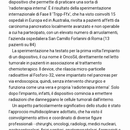
dispositivo che permette di praticare una sorta di
'radioterapia interna'. È il risultato della sperimentazione
internazionale di Fase II 'Tripp-Ffx', che ha visto coinvolti 15
ospedali in Europa ed in Australia, rivolta a pazienti affetti da
carcinoma pancreatico localmente avanzato e non operabile
a cui ha partecipato, con un elevato numero di arruolamenti,
l'azienda ospedaliera San Camillo Forlanini di Roma (13
pazienti su 84).
La sperimentazione ha testato per la prima volta l'impianto
di un dispositivo, il cui nome è OncoSil, direttamente nel letto
tumorale in pazienti in associazione al trattamento
chemioterapico. Il device, che rilascia micro-particelle
radioattive al Fosforo-32, viene impiantato nel pancreas per
via endoscopica; quindi, senza intervento chirurgico e
funziona come una vera e propria 'radioterapia interna'. Solo
dopo l'impianto, infatti, il dispositivo comincia a emettere
radiazioni che danneggiano le cellule tumorali dall'interno.
Un aspetto particolarmente significativo dello studio è stato
l'approccio multidisciplinare adottato, che ha visto il
coinvolgimento attivo e coordinato di diverse figure
professionali - chirurghi, oncologi, radiologi, medici nucleari,