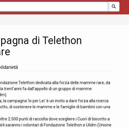
ampagna di Telethon
are
olidarietà
 Fondazione Telethon dedicata alla forza delle mamme rare, da
ta trent'anni fa dall'appello di un gruppo di mamme
ldm).
a campagna 'Io per Lei' è un invito a dare forza alla ricerca
scotto, di sostenere le mamme e le famiglie di bambini con una
oltre 2.500 punti di raccolta dove scegliere i Cuori di biscotto a
irli saranno i volontari di Fondazione Telethon e Uildm (Unione