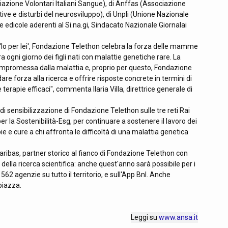
ociazione Volontari Italiani Sangue), di Anffas (Associazione
tive e disturbi del neurosviluppo), di Unpli (Unione Nazionale
e le edicole aderenti al Si.na.gi, Sindacato Nazionale Giornalai
o per lei', Fondazione Telethon celebra la forza delle mamme
ogni giorno dei figli nati con malattie genetiche rare. La
compromessa dalla malattia e, proprio per questo, Fondazione
e forza alla ricerca e offrire risposte concrete in termini di
terapie efficaci", commenta Ilaria Villa, direttrice generale di
sensibilizzazione di Fondazione Telethon sulle tre reti Rai
per la Sostenibilità-Esg, per continuare a sostenere il lavoro dei
ie e cure a chi affronta le difficoltà di una malattia genetica
aribas, partner storico al fianco di Fondazione Telethon con
 della ricerca scientifica: anche quest'anno sarà possibile per i
 562 agenzie su tutto il territorio, e sull'App Bnl. Anche
piazza.
Leggi su
www.ansa.it