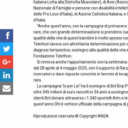
Italiana Lotta alla Distrofia Muscolare), di Avis (Ass
Nazionale di Famiglie e persone con disabilità intellet
delle Pro Loco d'Italia), di Azione Cattolica Italiana, 
d'Italia.
"Anche quest'anno, con la campagna di primavera 'I
rare, che con grande determinazione si prendono cura 
qualità della vita di questi bambini è molto spesso 
Telethon lavora con altrettanta determinazione per dar
diagnosi tempestive, sostegno alla qualità della vita e 
Fondazione Telethon.
Si rinnova anche l'appuntamento con la settimana di 
dal 28 aprile al 4 maggio 2025, con il supporto di Rai 
ricercatori e dare risposte concrete in termini di terap
rara.
La campagna 'Io per Lei' ha il sostegno di Bnl Bnp P
oltre 345 milioni di euro raccolti in 34 anni a sostegno
clienti Bnl donare attraverso i 1.340 sportelli Atm e le
quest'anno Dhl è vettore ufficiale della campagna di 
Riproduzione riservata © Copyright ANSA